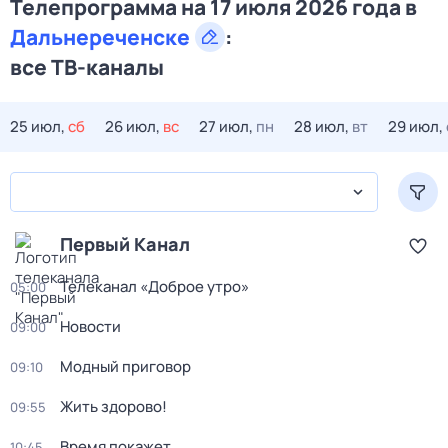
Телепрограмма на 17 июля 2026 года в
Дальнереченске
:
все ТВ-каналы
25 июл,
сб
26 июл,
вс
27 июл,
пн
28 июл,
вт
29 июл,
Первый Канал
Телеканал «Доброе утро»
05:00
Новости
09:00
Модный приговор
09:10
Жить здорово!
09:55
Время покажет
10:45