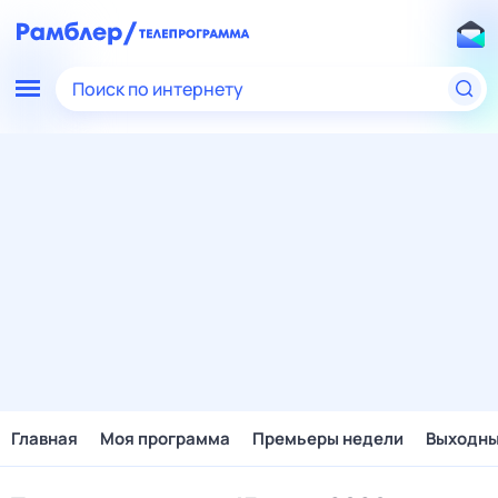
Поиск по интернету
Главная
Моя программа
Премьеры недели
Выходн