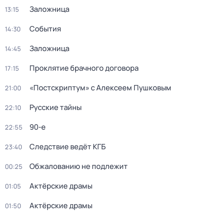
Заложница
13:15
События
14:30
Заложница
14:45
Проклятие брачного договора
17:15
«Постскриптум» с Алексеем Пушковым
21:00
Русские тайны
22:10
90-е
22:55
Следствие ведёт КГБ
23:40
Обжалованию не подлежит
00:25
Актёрские драмы
01:05
Актёрские драмы
01:50