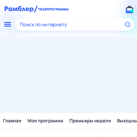
Поиск по интернету
Главная
Моя программа
Премьеры недели
Выходн