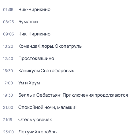
Чик-Чирикино
07:35
Бумажки
08:25
Чик-Чирикино
09:05
Команда Флоры. Экопатруль
10:20
Простоквашино
12:40
Каникулы Светофоровых
16:30
Ум и Хрум
17:00
Белль и Себастьян: Приключения продолжаются
19:30
Спокойной ночи, малыши!
21:00
Отель у овечек
21:15
Летучий корабль
23:00