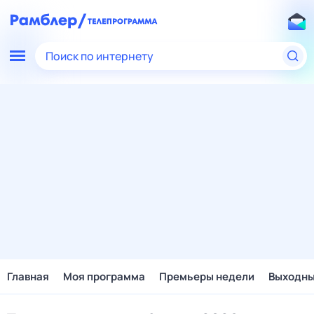
Поиск по интернету
Главная
Моя программа
Премьеры недели
Выходн