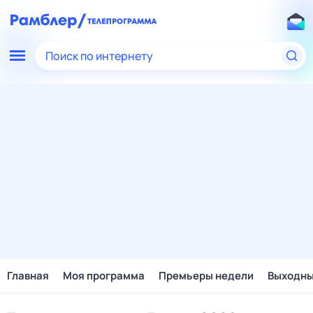
Поиск по интернету
Главная
Моя программа
Премьеры недели
Выходн