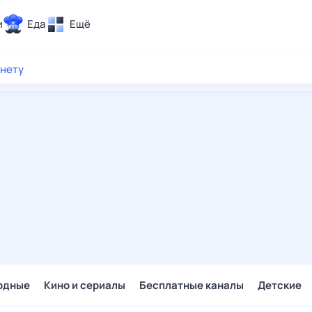
и
Еда
Ещё
Почта
рнету
ия и отдых
Поиск
Погода
ТВ-программа
и и тренды
 ситуации
 вместе
Помощь
одные
Кино и сериалы
Бесплатные каналы
Детские