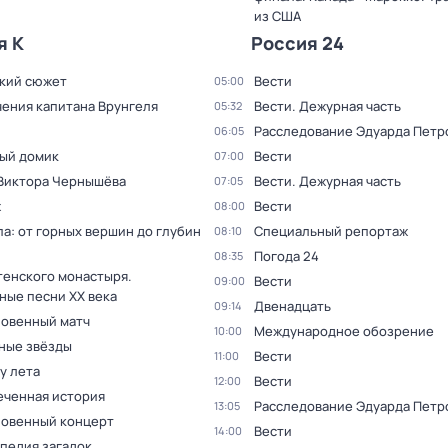
из США
я К
Россия 24
кий сюжет
Вести
05:00
ения капитана Врунгеля
Вести. Дежурная часть
05:32
Расследование Эдуарда Петр
06:05
ый домик
Вести
07:00
 Виктора Чернышёва
Вести. Дежурная часть
07:05
ж
Вести
08:00
а: от горных вершин до глубин
Специальный репортаж
08:10
Погода 24
08:35
тенского монастыря.
Вести
09:00
ные песни XX века
Двенадцать
09:14
овенный матч
Международное обозрение
10:00
ные звёзды
Вести
11:00
 у лета
Вести
12:00
еченная история
Расследование Эдуарда Петр
13:05
овенный концерт
Вести
14:00
педия загадок