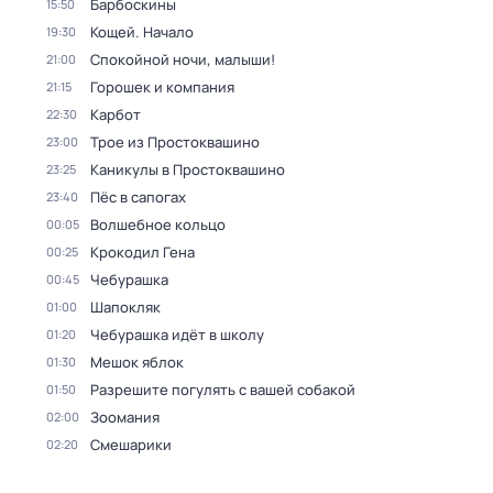
Барбоскины
15:50
Кощей. Начало
19:30
Спокойной ночи, малыши!
21:00
Горошек и компания
21:15
Карбот
22:30
Трое из Простоквашино
23:00
Каникулы в Простоквашино
23:25
Пёс в сапогах
23:40
Волшебное кольцо
00:05
Крокодил Гена
00:25
Чебурашка
00:45
Шапокляк
01:00
Чебурашка идёт в школу
01:20
Мешок яблок
01:30
Разрешите погулять с вашей собакой
01:50
Зоомания
02:00
Смешарики
02:20