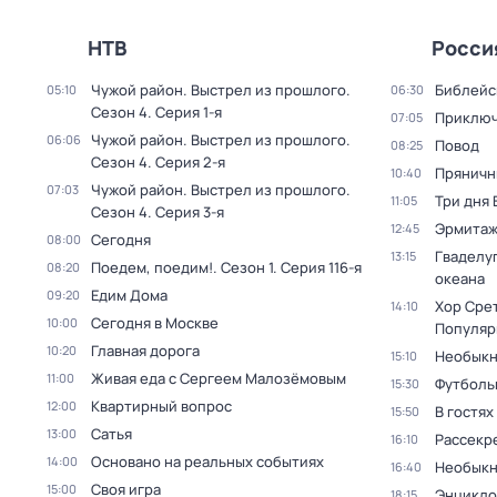
НТВ
Росси
Чужой район. Выстрел из прошлого
.
Библейс
05:10
06:30
Сезон 4
. Серия 1-я
Приключ
07:05
Чужой район. Выстрел из прошлого
.
06:06
Повод
08:25
Сезон 4
. Серия 2-я
Пряничн
10:40
Чужой район. Выстрел из прошлого
.
07:03
Три дня
11:05
Сезон 4
. Серия 3-я
Эрмита
12:45
Сегодня
08:00
Гваделуп
13:15
Поедем, поедим!
. Сезон 1
. Серия 116-я
08:20
океана
Едим Дома
09:20
Хор Сре
14:10
Сегодня в Москве
10:00
Популяр
Главная дорога
10:20
Необыкн
15:10
Живая еда с Сергеем Малозёмовым
11:00
Футболь
15:30
Квартирный вопрос
12:00
В гостях
15:50
Сатья
13:00
Рассекр
16:10
Основано на реальных событиях
14:00
Необыкн
16:40
Своя игра
15:00
Энцикло
18:15