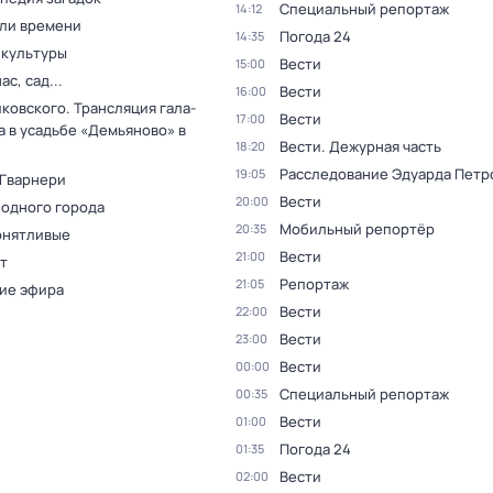
Специальный репортаж
14:12
ли времени
Погода 24
14:35
 культуры
Вести
15:00
ас, сад...
Вести
16:00
ковского. Трансляция гала-
Вести
17:00
а в усадьбе «Демьяново» в
Вести. Дежурная часть
18:20
Расследование Эдуарда Петр
19:05
 Гварнери
Вести
20:00
 одного города
Мобильный репортёр
20:35
онятливые
Вести
21:00
т
Репортаж
21:05
ие эфира
Вести
22:00
Вести
23:00
Вести
00:00
Специальный репортаж
00:35
Вести
01:00
Погода 24
01:35
Вести
02:00