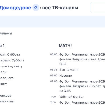
Домодедове
:
все ТВ-каналы
29 июл,
ср
30 июл,
чт
31 июл,
пт
1 авг,
сб
2 авг,
вс
Фильмы
я 1
МАТЧ!
ссии. Суббота
Футбол. Чемпионат мира-2026.
06:00
финала. Колумбия - Гана. Тра
 время. Суббота
США
ту всему свету
Все на Матч!
06:35
 еды
Новости
09:00
на одного
Футбол. Чемпионат мира-2026.
09:05
дному
финала. Австралия - Египет. 
из США
оенкоры
Улётный футбол
11:20
Мясников
Футбол. Чемпионат мира-202
12:10