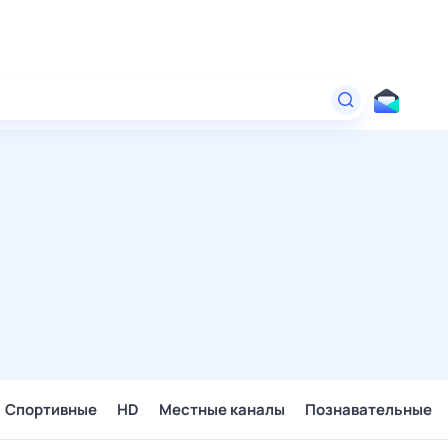
Спортивные
HD
Местные каналы
Познавательные