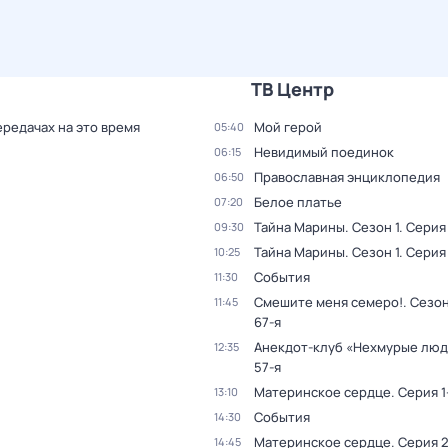
ТВ Центр
ередачах на это время
Мой герой
05:40
Невидимый поединок
06:15
Православная энциклопедия
06:50
Белое платье
07:20
Тайна Марины
. Сезон 1
. Серия 
09:30
Тайна Марины
. Сезон 1
. Серия
10:25
События
11:30
Смешите меня семеро!
. Сезон
11:45
67-я
Анекдот-клуб «Нехмурые лю
12:35
57-я
Материнское сердце
. Серия 1
13:10
События
14:30
Материнское сердце
. Серия 
14:45