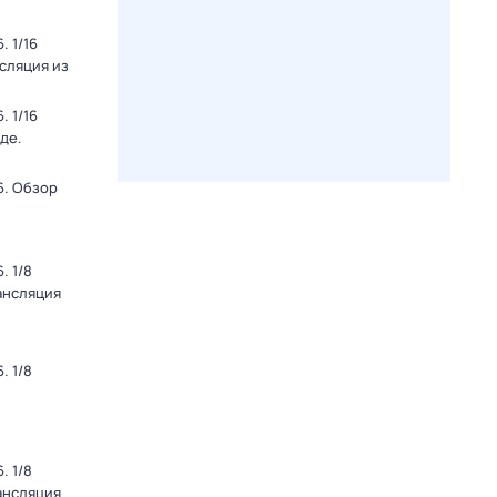
 1/16
нсляция из
 1/16
де.
6. Обзор
. 1/8
ансляция
. 1/8
. 1/8
ансляция