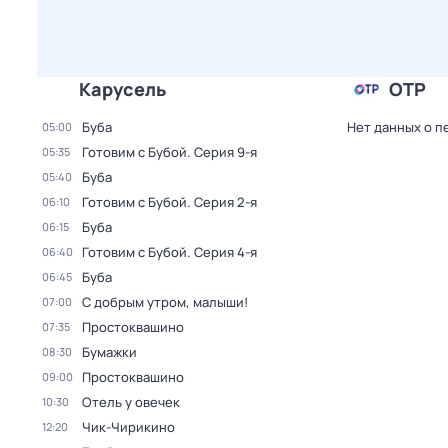
Карусель
ОТР
Буба
Нет данных о п
05:00
Готовим с Бубой
. Серия 9-я
05:35
Буба
05:40
Готовим с Бубой
. Серия 2-я
06:10
Буба
06:15
Готовим с Бубой
. Серия 4-я
06:40
Буба
06:45
С добрым утром, малыши!
07:00
Простоквашино
07:35
Бумажки
08:30
Простоквашино
09:00
Отель у овечек
10:30
Чик-Чирикино
12:20