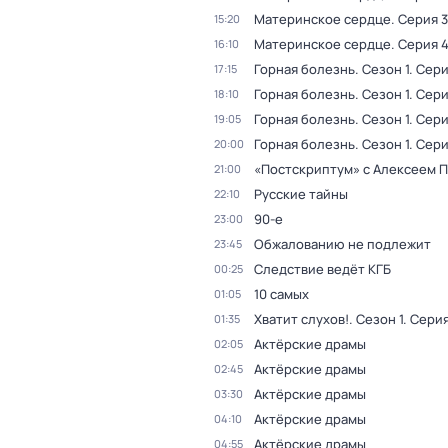
Материнское сердце
. Серия 3
15:20
Материнское сердце
. Серия 
16:10
Горная болезнь
. Сезон 1
. Сери
17:15
Горная болезнь
. Сезон 1
. Сери
18:10
Горная болезнь
. Сезон 1
. Сери
19:05
Горная болезнь
. Сезон 1
. Сери
20:00
«Постскриптум» с Алексеем 
21:00
Русские тайны
22:10
90-е
23:00
Обжалованию не подлежит
23:45
Следствие ведёт КГБ
00:25
10 самых
01:05
Хватит слухов!
. Сезон 1
. Серия
01:35
Актёрские драмы
02:05
Актёрские драмы
02:45
Актёрские драмы
03:30
Актёрские драмы
04:10
Актёрские драмы
04:55