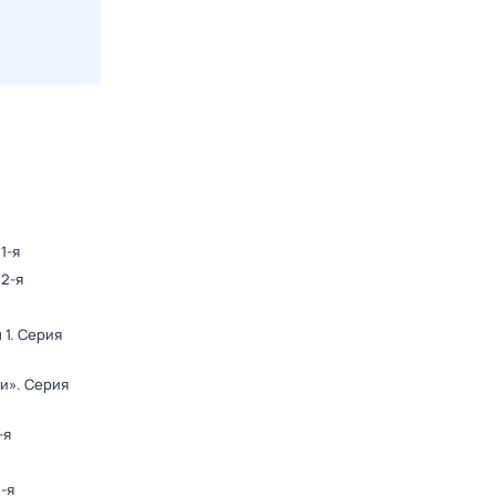
1-я
 2-я
 1
. Серия
ди»
. Серия
-я
2-я