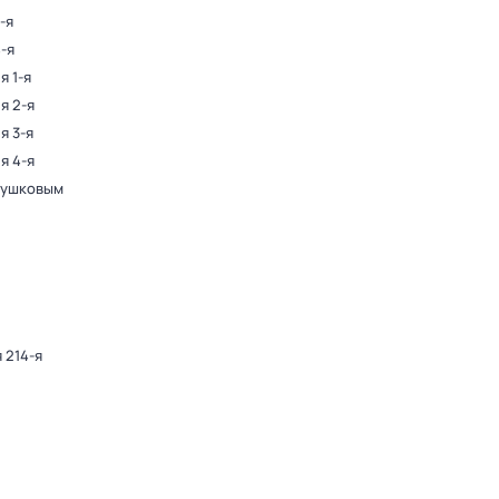
-я
4-я
я 1-я
я 2-я
я 3-я
я 4-я
Пушковым
 214-я