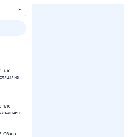
3 авг,
пн
4 авг,
вт
5 авг,
ср
6 авг,
чт
Вчера
Сегодня
 1/16
нсляция из
 1/16
Трансляция
6. Обзор