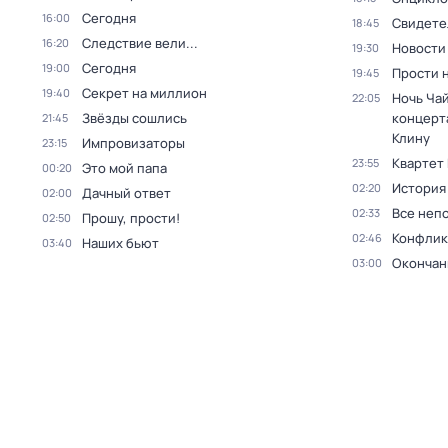
Сегодня
16:00
Свидете
18:45
Следствие вели...
16:20
Новости
19:30
Сегодня
19:00
Прости н
19:45
Секрет на миллион
19:40
Ночь Чай
22:05
Звёзды сошлись
концерт
21:45
Клину
Импровизаторы
23:15
Квартет
23:55
Это мой папа
00:20
История
02:20
Дачный ответ
02:00
Все неп
02:33
Прошу, прости!
02:50
Конфлик
02:46
Наших бьют
03:40
Окончан
03:00