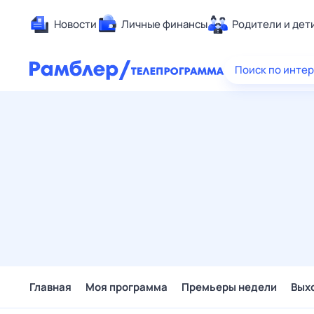
Новости
Личные финансы
Родители и дет
Здоровье
Поиск по инте
Развлечен
Дом и уют
Спорт
Карьера
Авто
Технологи
Жизненные
Сберегаем
Гороскопы
Главная
Моя программа
Премьеры недели
Вых