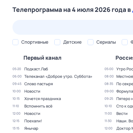
Телепрограмма на 4 июля 2026 года в
25 июл,
сб
26 июл,
вс
27 июл,
пн
28 июл,
вт
Спортивные
Детские
Сериалы
Первый канал
Росси
Подкаст.Лаб
Утро Ро
05:20
05:00
Телеканал «Доброе утро. Суббота»
Местное
06:00
08:00
Слово пастыря
По секре
09:45
08:35
Новости
Формула
10:00
09:00
Хочется праздника
Пятеро 
10:15
09:25
Вспомнить всё
Сто к о
11:10
10:10
Новости
Вести
12:00
11:00
Поехали!
Наши. В
12:15
11:30
Янычар
Доктор 
13:15
12:00