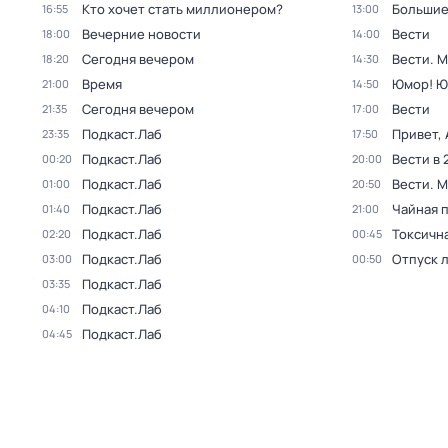
Кто хочет стать миллионером?
Большие
16:55
13:00
Вечерние новости
Вести
18:00
14:00
Сегодня вечером
Вести. 
18:20
14:30
Время
Юмор! Ю
21:00
14:50
Сегодня вечером
Вести
21:35
17:00
Подкаст.Лаб
Привет, 
23:35
17:50
Подкаст.Лаб
Вести в 
00:20
20:00
Подкаст.Лаб
Вести. 
01:00
20:50
Подкаст.Лаб
Чайная 
01:40
21:00
Подкаст.Лаб
Токсичн
02:20
00:45
Подкаст.Лаб
Отпуск 
03:00
00:50
Подкаст.Лаб
03:35
Подкаст.Лаб
04:10
Подкаст.Лаб
04:45