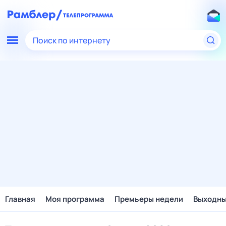
Поиск по интернету
Главная
Моя программа
Премьеры недели
Выходн