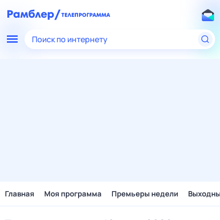
Поиск по интернету
Главная
Моя программа
Премьеры недели
Выходн