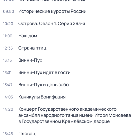
Исторические курорты России
09:50
Острова
. Сезон 1
. Серия 293-я
10:20
Наш дом
11:00
Страна птиц
12:35
Винни-Пух
13:15
Винни-Пух идёт в гости
13:31
Винни-Пух и день забот
13:47
Каникулы Бонифация
14:03
Концерт Государственного академического
14:20
ансамбля народного танца имени Игоря Моисеева
в Государственном Кремлёвском дворце
Пловец
15:45