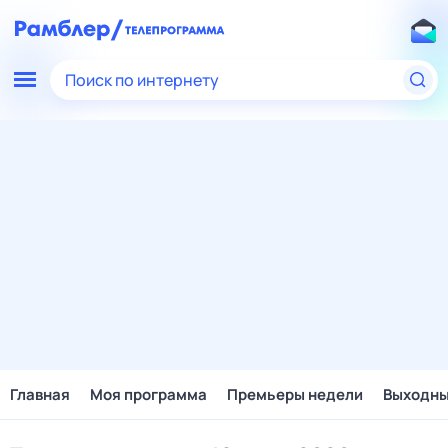
Поиск по интернету
Главная
Моя программа
Премьеры недели
Выходн