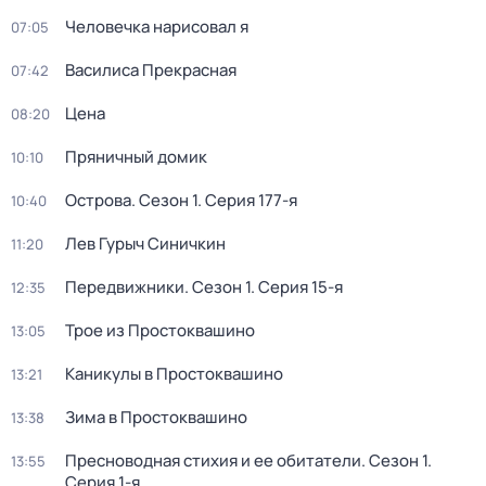
Человечка нарисовал я
07:05
Василиса Прекрасная
07:42
Цена
08:20
Пряничный домик
10:10
Острова
. Сезон 1
. Серия 177-я
10:40
Лев Гурыч Синичкин
11:20
Передвижники
. Сезон 1
. Серия 15-я
12:35
Трое из Простоквашино
13:05
Каникулы в Простоквашино
13:21
Зима в Простоквашино
13:38
Пресноводная стихия и ее обитатели
. Сезон 1
.
13:55
Серия 1-я