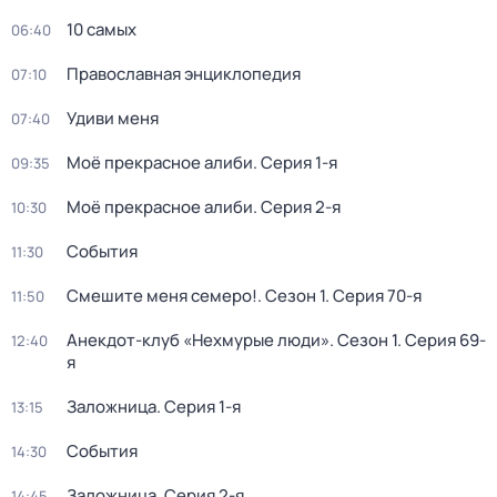
10 самых
06:40
Православная энциклопедия
07:10
Удиви меня
07:40
Моё прекрасное алиби
. Серия 1-я
09:35
Моё прекрасное алиби
. Серия 2-я
10:30
События
11:30
Смешите меня семеро!
. Сезон 1
. Серия 70-я
11:50
Анекдот-клуб «Нехмурые люди»
. Сезон 1
. Серия 69-
12:40
я
Заложница
. Серия 1-я
13:15
События
14:30
Заложница
. Серия 2-я
14:45