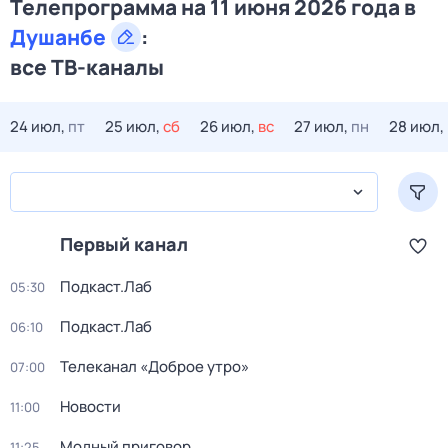
Телепрограмма на 11 июня 2026 года в
Душанбе
:
все ТВ-каналы
24 июл,
пт
25 июл,
сб
26 июл,
вс
27 июл,
пн
28 июл,
Первый канал
Подкаст.Лаб
05:30
Подкаст.Лаб
06:10
Телеканал «Доброе утро»
07:00
Новости
11:00
Модный приговор
11:25