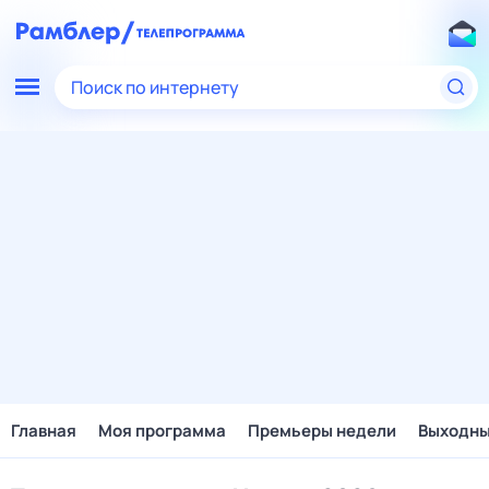
Поиск по интернету
Главная
Моя программа
Премьеры недели
Выходн