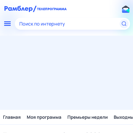
Поиск по интернету
Главная
Моя программа
Премьеры недели
Выходн