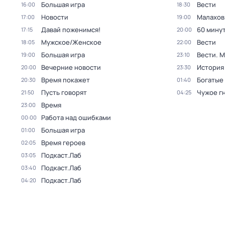
Большая игра
Вести
16:00
18:30
Новости
Малахов
17:00
19:00
Давай поженимся!
60 мину
17:15
20:00
Мужское/Женское
Вести
18:05
22:00
Большая игра
Вести. 
19:00
23:10
Вечерние новости
История
20:00
23:30
Время покажет
Богатые
20:30
01:40
Пусть говорят
Чужое г
21:50
04:25
Время
23:00
Работа над ошибками
00:00
Большая игра
01:00
Время героев
02:05
Подкаст.Лаб
03:05
Подкаст.Лаб
03:40
Подкаст.Лаб
04:20