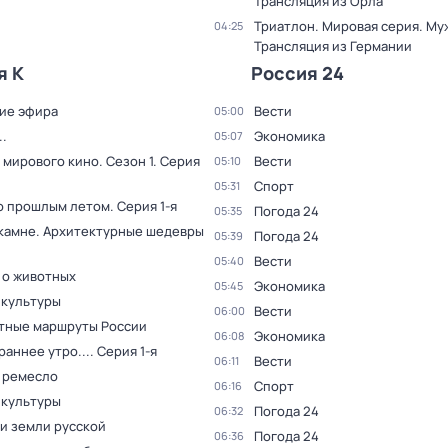
Трансляция из Орла
Триатлон. Мировая серия. Му
04:25
Трансляция из Германии
я К
Россия 24
ие эфира
Вести
05:00
.
Экономика
05:07
 мирового кино
. Сезон 1
. Серия
Вести
05:10
Спорт
05:31
о прошлым летом
. Серия 1-я
Погода 24
05:35
 камне. Архитектурные шедевры
Погода 24
05:39
Вести
05:40
 о животных
Экономика
05:45
 культуры
Вести
06:00
тные маршруты России
Экономика
06:08
раннее утро...
. Серия 1-я
Вести
06:11
 ремесло
Спорт
06:16
 культуры
Погода 24
06:32
и земли русской
Погода 24
06:36