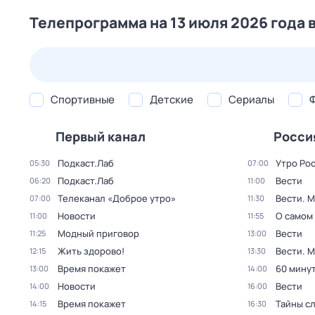
Телепрограмма на 13 июля 2026 года 
24 июл,
пт
25 июл,
сб
26 июл,
вс
27 июл,
пн
Спортивные
Детские
Сериалы
Первый канал
Росси
Подкаст.Лаб
Утро Ро
05:30
07:00
Подкаст.Лаб
Вести
06:20
11:00
Телеканал «Доброе утро»
Вести. 
07:00
11:30
Новости
О самом
11:00
11:55
Модный приговор
Вести
11:25
13:00
Жить здорово!
Вести. 
12:15
13:30
Время покажет
60 мину
13:00
14:00
Новости
Вести
14:00
16:00
Время покажет
Тайны с
14:15
16:30