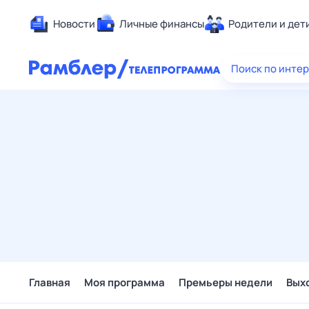
Новости
Личные финансы
Родители и дет
Здоровье
Поиск по инте
Развлечен
Дом и уют
Спорт
Карьера
Авто
Технологи
Жизненные
Сберегаем
Гороскопы
Главная
Моя программа
Премьеры недели
Вых