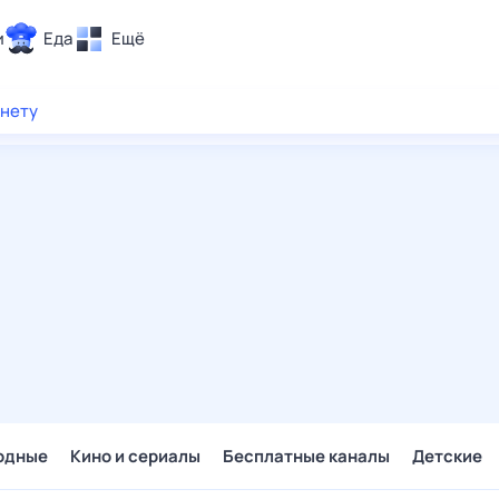
и
Еда
Ещё
Почта
рнету
ия и отдых
Поиск
Погода
ТВ-программа
и и тренды
 ситуации
 вместе
Помощь
одные
Кино и сериалы
Бесплатные каналы
Детские