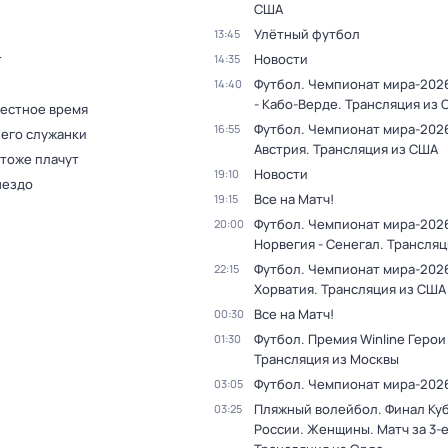
США
Улётный футбол
13:45
т
Новости
14:35
Футбол. Чемпионат мира-2026
14:40
- Кабо-Верде. Трансляция из
Местное время
Футбол. Чемпионат мира-2026
16:55
 его служанки
Австрия. Трансляция из США
 тоже плачут
Новости
19:10
нездо
Все на Матч!
19:15
Футбол. Чемпионат мира-202
20:00
Норвегия - Сенегал. Трансля
Футбол. Чемпионат мира-2026
22:15
Хорватия. Трансляция из США
Все на Матч!
00:30
Футбол. Премия Winline Герои
01:30
Трансляция из Москвы
Футбол. Чемпионат мира-202
03:05
Пляжный волейбол. Финал Ку
03:25
России. Женщины. Матч за 3-е