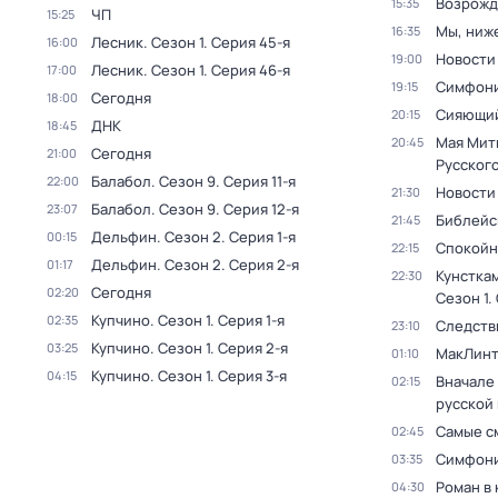
Возрожд
15:35
ЧП
15:25
Мы, ниж
16:35
Лесник
. Сезон 1
. Серия 45-я
16:00
Новости
19:00
Лесник
. Сезон 1
. Серия 46-я
17:00
Симфони
19:15
Сегодня
18:00
Сияющий
20:15
ДНК
18:45
Мая Мит
20:45
Сегодня
21:00
Русског
Балабол
. Сезон 9
. Серия 11-я
22:00
Новости
21:30
Балабол
. Сезон 9
. Серия 12-я
23:07
Библейс
21:45
Дельфин
. Сезон 2
. Серия 1-я
00:15
Спокойн
22:15
Дельфин
. Сезон 2
. Серия 2-я
01:17
Кунстка
22:30
Сегодня
02:20
Сезон 1
.
Купчино
. Сезон 1
. Серия 1-я
02:35
Следств
23:10
Купчино
. Сезон 1
. Серия 2-я
03:25
МакЛинт
01:10
Купчино
. Сезон 1
. Серия 3-я
04:15
Вначале 
02:15
русской
Самые с
02:45
Симфони
03:35
Роман в
04:30