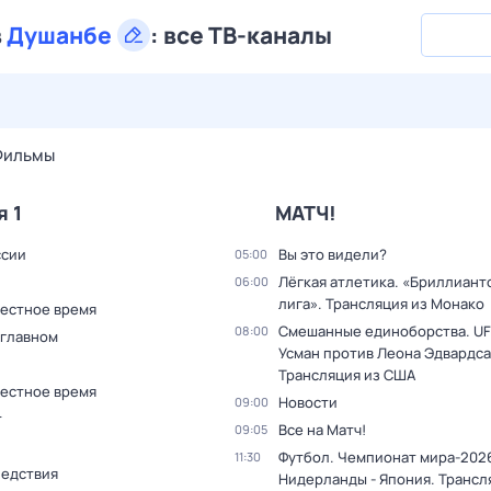
в
Душанбе
:
все ТВ-каналы
28 июл,
вт
29 июл,
ср
30 июл,
чт
31 июл,
пт
1 авг,
сб
Фильмы
я 1
МАТЧ!
ссии
Вы это видели?
05:00
Лёгкая атлетика. «Бриллиант
06:00
лига». Трансляция из Монако
Местное время
Смешанные единоборства. UF
08:00
 главном
Усман против Леона Эдвардса
Трансляция из США
Местное время
Новости
09:00
т
Все на Матч!
09:05
Футбол. Чемпионат мира-202
11:30
ледствия
Нидерланды - Япония. Трансл