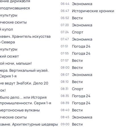
ение дирижабля
Экономика
06:44
еподписавшиеся
Исторические хроники
06:47
 культуры
Вести
06:52
ческие сюиты
Экономика
07:20
 купол
Спорт
07:24
кевич. Хранитель искусства
Экономика
07:47
о Севера
Погода 24
07:51
 культуры
Погода 24
07:55
кий сюжет
Вести
07:57
ой ночи, малыши!
Вести
08:00
мера. Вертикальный музей
.
Экономика
08:07
 Серия 1-я
Вести
08:10
ие ведут ЗнаТоКи. Дело 20
Спорт
08:31
ок!
Погода 24
08:35
было дело... или История
 промышленности
. Серия 1-я
Погода 24
08:39
мертоносные вулканы
Вести
08:40
ческие сюиты
Экономика
08:45
 камне. Архитектурные шедевры
Вести
09:00