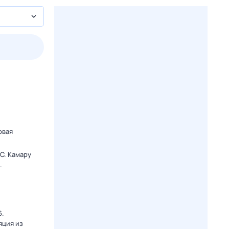
2 авг,
вс
3 авг,
пн
4 авг,
вт
5 авг,
ср
Вчера
Сегодня
овая
C. Камару
.
6.
яция из