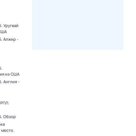
. Уругвай
 США
. Алжир -
6.
ция из США
. Англия -
 РПЛ.
6. Обзор
бка
 место.