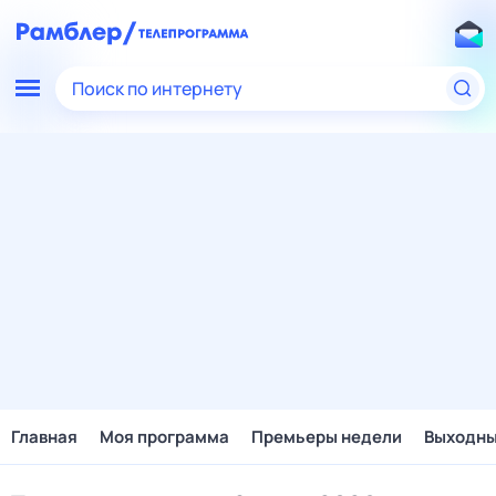
Поиск по интернету
Главная
Моя программа
Премьеры недели
Выходн