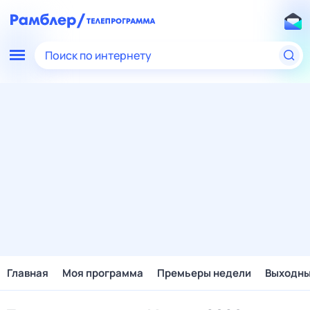
Поиск по интернету
Главная
Моя программа
Премьеры недели
Выходн