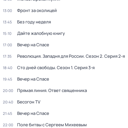
Фронт за околицей
13:00
Без году неделя
13:45
Дайте жалобную книгу
15:10
Вeчер на Спасe
17:00
Революция. Западня для России
. Сезон 2
. Серия 2-я
17:35
Сто дней свободы
. Сезон 1
. Серия 3-я
18:40
Вeчер на Спасe
19:45
Прямая линия. Ответ священника
20:00
Бесогон TV
20:40
Вeчер на Спасe
21:45
Поле битвы с Сергеем Михеевым
22:00