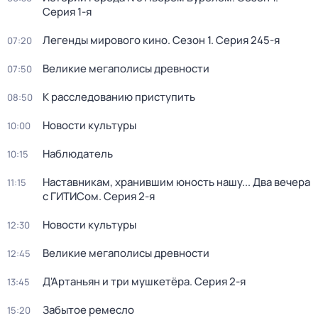
Серия 1-я
Легенды мирового кино
. Сезон 1
. Серия 245-я
07:20
Великие мегаполисы древности
07:50
К расследованию приступить
08:50
Новости культуры
10:00
Наблюдатель
10:15
Наставникам, хранившим юность нашу... Два вечера
11:15
с ГИТИСом
. Серия 2-я
Новости культуры
12:30
Великие мегаполисы древности
12:45
Д'Артаньян и три мушкетёра
. Серия 2-я
13:45
Забытое ремесло
15:20