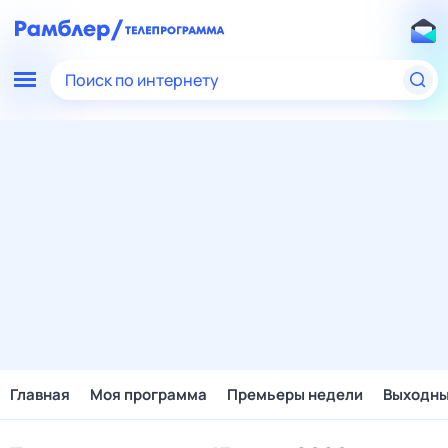
Поиск по интернету
Главная
Моя программа
Премьеры недели
Выходн