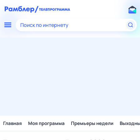
Поиск по интернету
Главная
Моя программа
Премьеры недели
Выходн