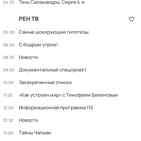
Тень Саламандры
. Серия 4-я
04:25
РЕН ТВ
Самые шoкиpующие гипотезы
05:00
С бодрым утром!
06:00
Новости
08:30
Документальный спецпроект
09:00
Заcекрeченные списки
10:00
«Как устроен мир» с Тимофеем Баженовым
11:00
Информационная программа 112
12:00
Новости
12:30
Тaйны Чапман
13:00