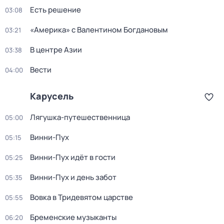
Есть решение
03:08
«Америка» с Валентином Богдановым
03:21
В центре Азии
03:38
Вести
04:00
Карусель
Лягушка-путешественница
05:00
Винни-Пух
05:15
Винни-Пух идёт в гости
05:25
Винни-Пух и день забот
05:35
Вовка в Тридевятом царстве
05:55
Бременские музыканты
06:20