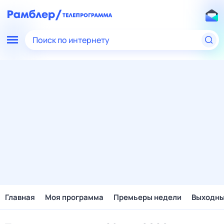
Поиск по интернету
Главная
Моя программа
Премьеры недели
Выходн