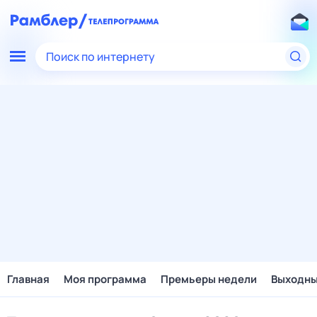
Поиск по интернету
Главная
Моя программа
Премьеры недели
Выходн