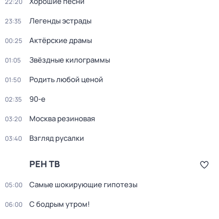
Хорошие песни
22:20
Легенды эстрады
23:35
Актёрские драмы
00:25
Звёздные килограммы
01:05
Родить любой ценой
01:50
90-е
02:35
Москва резиновая
03:20
Взгляд русалки
03:40
РЕН ТВ
Самые шoкиpующие гипотезы
05:00
С бодрым утром!
06:00