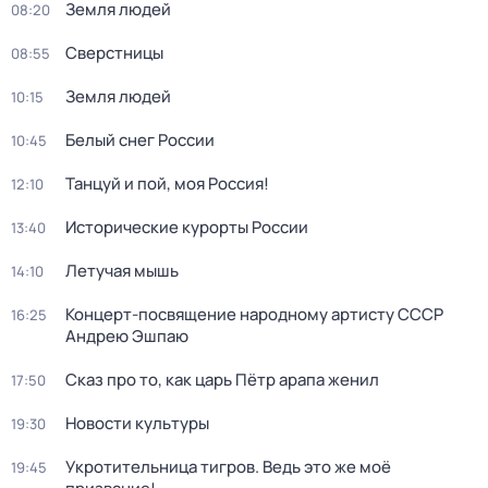
Земля людей
08:20
Сверстницы
08:55
Земля людей
10:15
Белый снег России
10:45
Танцуй и пой, моя Россия!
12:10
Исторические курорты России
13:40
Летучая мышь
14:10
Концерт-посвящение народному артисту СССР
16:25
Андрею Эшпаю
Сказ про то, как царь Пётр арапа женил
17:50
Новости культуры
19:30
Укротительница тигров. Ведь это же моё
19:45