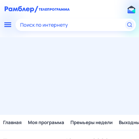
Поиск по интернету
Главная
Моя программа
Премьеры недели
Выходн