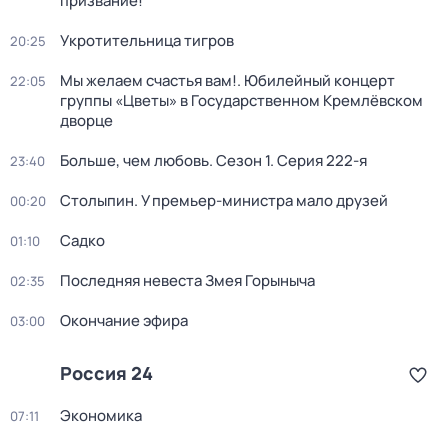
призвание!
Укротительница тигров
20:25
Мы желаем счастья вам!. Юбилейный концерт
22:05
группы «Цветы» в Государственном Кремлёвском
дворце
Больше, чем любовь
. Сезон 1
. Серия 222-я
23:40
Столыпин. У премьер-министра мало друзей
00:20
Садко
01:10
Последняя невеста Змея Горыныча
02:35
Окончание эфира
03:00
Россия 24
Экономика
07:11