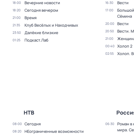
Вечерние новости
Вести
18:00
16:30
Сегодня вечером
Большой
18:20
17:00
Сёмина
Время
21:00
Вести
20:00
Клуб Весёлых и Находчивых
21:35
Вести. 
20:50
Далёкие близкие
23:50
Женщина
21:00
Подкаст.Лаб
01:25
Холоп 2
00:40
Холоп. 
02:55
НТВ
Росси
Сегодня
Роман в
08:00
06:30
мира
. Се
НЕограниченные возможности
08:20