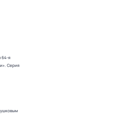
я 64-я
ди»
. Серия
Пушковым