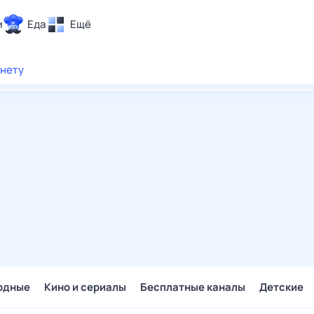
и
Еда
Ещё
Почта
рнету
ия и отдых
Поиск
Погода
ТВ-программа
и и тренды
 ситуации
 вместе
Помощь
одные
Кино и сериалы
Бесплатные каналы
Детские