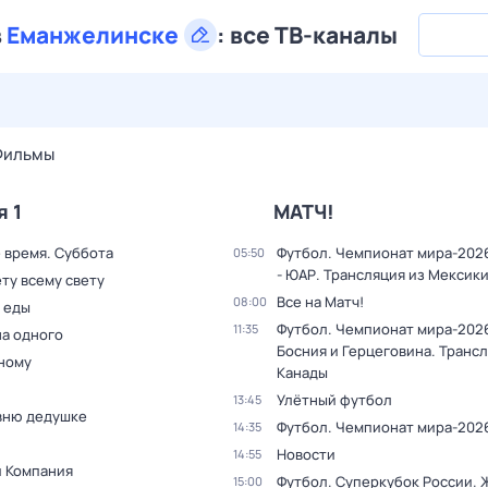
в
Еманжелинске
:
все ТВ-каналы
28 июл,
вт
29 июл,
ср
30 июл,
чт
31 июл,
пт
1 авг,
сб
Фильмы
я 1
МАТЧ!
 время. Суббота
Футбол. Чемпионат мира-202
05:50
- ЮАР. Трансляция из Мексик
ту всему свету
Все на Матч!
08:00
 еды
Футбол. Чемпионат мира-2026
11:35
на одного
Босния и Герцеговина. Трансл
дному
Канады
Улётный футбол
13:45
вню дедушке
Футбол. Чемпионат мира-202
14:35
Новости
14:55
и Компания
Футбол. Суперкубок России.
15:00