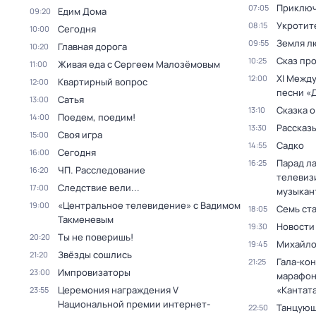
Приключ
07:05
Едим Дома
09:20
Укротит
08:15
Сегодня
10:00
Земля л
09:55
Главная дорога
10:20
Сказ про
10:25
Живая еда с Сергеем Малозёмовым
11:00
XI Межд
12:00
Квартирный вопрос
12:00
песни «
Сатья
13:00
Сказка о
13:10
Поедем, поедим!
14:00
Рассказы
13:30
Своя игра
15:00
Садко
14:55
Сегодня
16:00
Парад л
16:25
ЧП. Расследование
16:20
телевиз
Следствие вели...
17:00
музыкан
«Центральное телевидение» с Вадимом
19:00
Семь ст
18:05
Такменевым
Новости
19:30
Ты не поверишь!
20:20
Михайло
19:45
Звёзды сошлись
21:20
Гала-ко
21:25
Импровизаторы
23:00
марафон
Церемония награждения V
«Кантата
23:55
Национальной премии интернет-
Танцующ
22:50