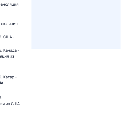
рансляция
рансляция
. США -
. Канада -
яция из
. Катар -
ША
6.
ция из США