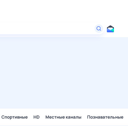
Спортивные
HD
Местные каналы
Познавательные