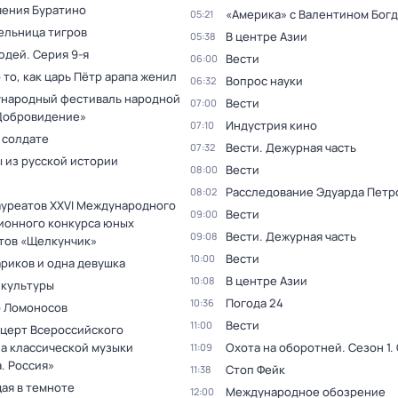
ения Буратино
«Америка» с Валентином Бог
05:21
ельница тигров
В центре Азии
05:38
юдей
. Серия 9-я
Вести
06:00
 то, как царь Пётр арапа женил
Вопрос науки
06:32
ународный фестиваль народной
Вести
07:00
Добровидение»
Индустрия кино
07:10
 солдате
Вести. Дежурная часть
07:32
 из русской истории
Вести
08:00
Расследование Эдуарда Петр
08:02
ауреатов XXVI Международного
Вести
09:00
ионного конкурса юных
Вести. Дежурная часть
09:08
тов «Щелкунчик»
Вести
10:00
ариков и одна девушка
В центре Азии
10:08
 культуры
Погода 24
10:36
 Ломоносов
Вести
11:00
нцерт Всероссийского
а классической музыки
Охота на оборотней
. Сезон 1
.
11:09
. Россия»
Стоп Фейк
11:38
ая в темноте
Международное обозрение
12:00