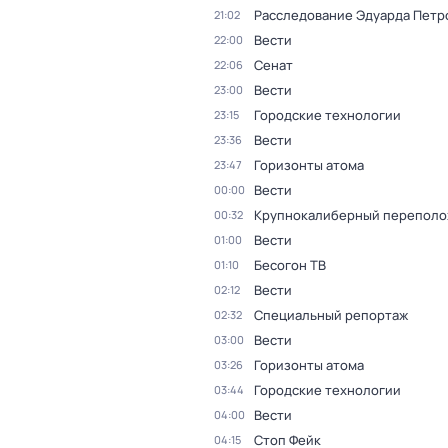
Расследование Эдуарда Петр
21:02
Вести
22:00
Сенат
22:06
Вести
23:00
Городские технологии
23:15
Вести
23:36
Горизонты атома
23:47
Вести
00:00
Крупнокалиберный переполо
00:32
Вести
01:00
Бесогон ТВ
01:10
Вести
02:12
Специальный репортаж
02:32
Вести
03:00
Горизонты атома
03:26
Городские технологии
03:44
Вести
04:00
Стоп Фейк
04:15