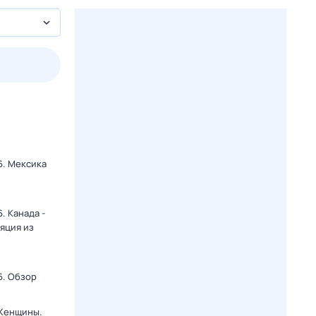
2 авг,
вс
3 авг,
пн
4 авг,
вт
5 авг,
ср
Вчера
Сегодня
6. Мексика
и
. Канада -
яция из
6. Обзор
 Женщины.