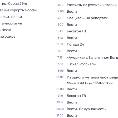
птиц
. Серия 29-я
Рассказы из русской истории
13:00
еские курорты России
Вести
14:00
фильм, фильм
Специальный репортаж
14:11
 глупом муже
Вести
15:00
и Фома
Бесогон ТВ
15:10
ие эфира
Вести
16:12
Погода 24
16:37
Вести
17:00
«Америка» с Валентином Бог
17:16
Tucker. Россия 24
17:38
Вести
18:00
Из одного металла льют медал
18:02
медаль за труд - Мамонтов
Вести
19:00
Бесогон ТВ
19:10
Вести
20:12
Вести. Дежурная часть
20:22
Вести
21:00