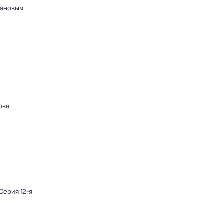
дановым
ова
 Серия 12-я