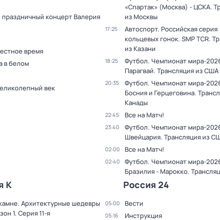
«Спартак» (Москва) - ЦСКА. Т
 праздничный концерт Валерия
из Москвы
Автоспорт. Российская серия
17:25
кольцевых гонок. SMP TCR. Т
из Казани
Местное время
Футбол. Чемпионат мира-2026
18:25
 в белом
Парагвай. Трансляция из США
Футбол. Чемпионат мира-2026
20:35
Великолепный век
Босния и Герцеговина. Трансл
Канады
Все на Матч!
22:45
Футбол. Чемпионат мира-2026
23:40
Швейцария. Трансляция из С
Все на Матч!
02:00
Футбол. Чемпионат мира-202
02:40
Бразилия - Марокко. Трансля
я К
Россия 24
 камне. Архитектурные шедевры
Вести
05:00
зон 1
. Серия 11-я
Инструкция
05:16