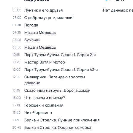
Лунтик и его друзья
Нет данных о п
05:00
С добрым утром, малыши!
07:00
Погода
07:30
Маша и Медведь
07:35
Бумажки
08:25
Маша и Медведь
08:50
Парк Турум-бурум
. Сезон 1
. Серия 2-я
10:15
Мастер Витя и Мотор
10:20
Парк Турум-бурум
. Сезон 1
. Серия 43-я
12:00
Смешарики. Легенда о золотом
12:15
драконе
Сказочный патруль. Дорога домой
13:35
Что, зачем и почему?
16:00
Горошек и компания
16:10
Чик-Чирикино
17:40
Белка и Стрелка. Лунные приключения
19:30
Белка и Стрелка. Озорная семейка
20:45