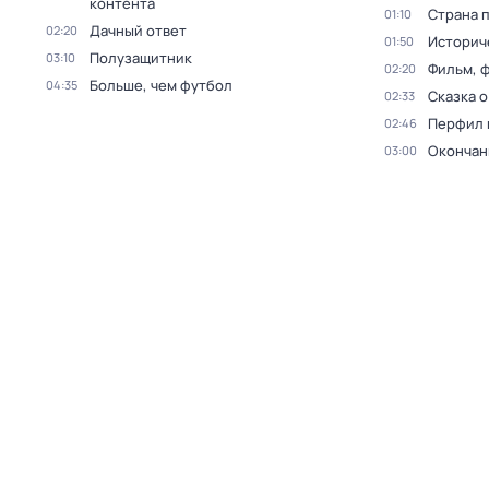
контента
Страна 
01:10
Дачный ответ
02:20
Историч
01:50
Полузащитник
03:10
Фильм, 
02:20
Больше, чем футбол
04:35
Сказка о
02:33
Перфил 
02:46
Окончан
03:00