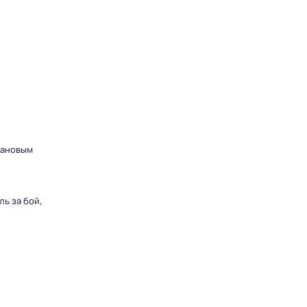
дановым
ь за бой,