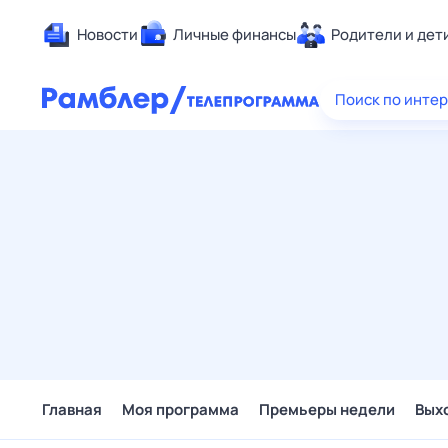
Новости
Личные финансы
Родители и дет
Здоровье
Поиск по инте
Развлечен
Дом и уют
Спорт
Карьера
Авто
Технологи
Жизненные
Сберегаем
Гороскопы
Главная
Моя программа
Премьеры недели
Вых