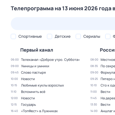
Телепрограмма на 13 июня 2026 года 
24 июл,
пт
25 июл,
сб
26 июл,
вс
27 июл,
пн
Спортивные
Детские
Сериалы
Первый канал
Росси
Телеканал «Доброе утро. Суббота»
Местное
06:00
08:00
Умницы и умники
По секре
09:00
08:35
Слово пастыря
Формула
09:45
09:00
Новости
Пятеро 
10:00
09:25
Любимые куклы взрослых
Сто к о
10:15
10:10
Вспомнить всё
Вести
11:10
11:00
Новости
На дере
12:00
11:45
Государь
Вести
12:15
13:30
«ТопФест» в Лужниках
Аншлаг 
16:40
14:00