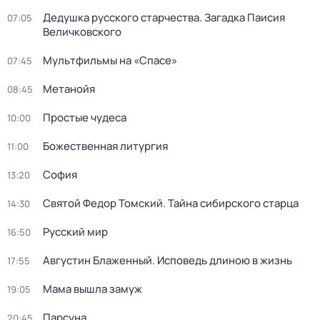
Дедушкa русского старчества. Загадка Паиcия
07:05
Величковского
Мультфильмы на «Спасе»
07:45
Метанойя
08:45
Простые чудеса
10:00
Божественная литургия
11:00
София
13:20
Святой Федор Томский. Тайна сибирского старца
14:30
Русский мир
16:50
Августин Блаженный. Исповедь длиною в жизнь
17:55
Мама вышла замуж
19:05
Парcyна
20:45