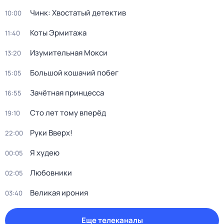
Чинк: Хвостатый детектив
10:00
Коты Эрмитажа
11:40
Изумительная Мокси
13:20
Большой кошачий побег
15:05
Зачётная принцесса
16:55
Сто лет тому вперёд
19:10
Руки Bвеpх!
22:00
Я худею
00:05
Любовники
02:05
Великая ирония
03:40
Еще телеканалы