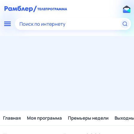
Поиск по интернету
Главная
Моя программа
Премьеры недели
Выходн