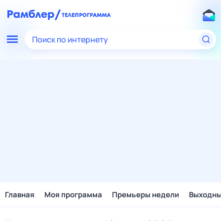
Поиск по интернету
Главная
Моя программа
Премьеры недели
Выходн