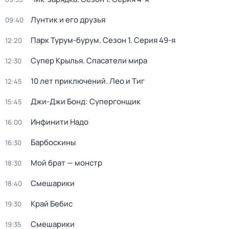
Лунтик и его друзья
09:40
Парк Турум-бурум
. Сезон 1
. Серия 49-я
12:20
Супер Крылья. Спасатели мира
12:30
10 лет приключений. Лео и Тиг
12:45
Джи-Джи Бонд: Супергонщик
15:45
Инфинити Надо
16:00
Барбоскины
16:30
Мой брат — монстр
18:30
Смешарики
18:40
Край Бебис
19:30
Смешарики
19:35