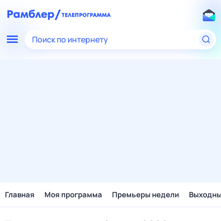
Поиск по интернету
Главная
Моя программа
Премьеры недели
Выходн