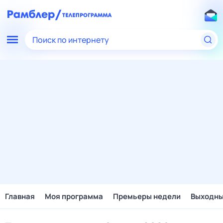
Поиск по интернету
Главная
Моя программа
Премьеры недели
Выходн