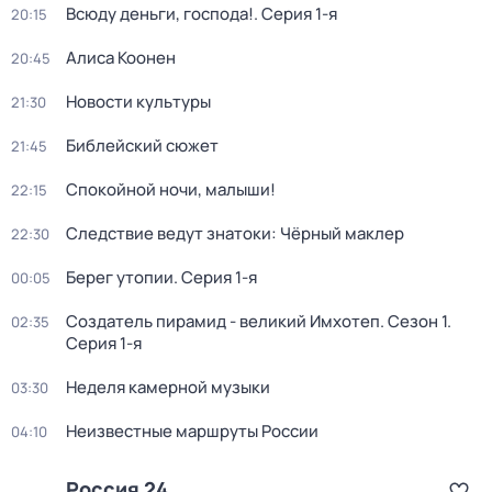
Всюду деньги, господа!
. Серия 1-я
20:15
Алиса Коонен
20:45
Новости культуры
21:30
Библейский сюжет
21:45
Спокойной ночи, малыши!
22:15
Следствие ведут знатоки: Чёрный маклер
22:30
Берег утопии
. Серия 1-я
00:05
Создатель пирамид - великий Имхотеп
. Сезон 1
.
02:35
Серия 1-я
Неделя камерной музыки
03:30
Неизвестные маршруты России
04:10
Россия 24