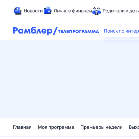
Новости
Личные финансы
Родители и дет
Здоровье
Поиск по инте
Развлечен
Дом и уют
Спорт
Карьера
Авто
Технологи
Жизненные
Сберегаем
Гороскопы
Главная
Моя программа
Премьеры недели
Вых