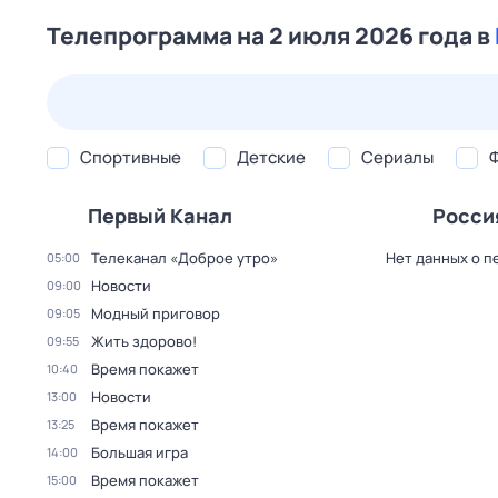
Телепрограмма на 2 июля 2026 года в
25 июл,
сб
26 июл,
вс
27 июл,
пн
28 июл,
вт
Спортивные
Детские
Сериалы
Первый Канал
Росси
Телеканал «Доброе утро»
Нет данных о п
05:00
Новости
09:00
Модный приговор
09:05
Жить здорово!
09:55
Время покажет
10:40
Новости
13:00
Время покажет
13:25
Большая игра
14:00
Время покажет
15:00