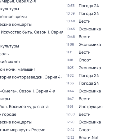
а Марья
. Серия 2-я
Погода 24
10:35
 культуры
Погода 24
10:39
лённое время
Вести
10:40
еские концерты
Экономика
10:45
 Искусство быть
. Сезон 1
. Серия
Вести
10:48
Экономика
11:08
 культуры
Вести
11:11
роль
Спорт
11:18
кий сюжет
Экономика
11:23
ой ночи, малыши!
Погода 24
11:32
тория контрразведки
. Серия 4-
Погода 24
11:36
 «Омега»
. Сезон 1
. Серия 4-я
Экономика
11:44
 игры
Вести
11:47
бел. Восьмое чудо света
Инструкция
11:51
м городе
Вести
12:00
еские концерты
Экономика
12:20
тные маршруты России
Спорт
12:24
Вести.Net
12:32