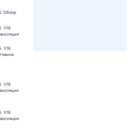
6. Обзор
 1/16
рансляция
 1/16
говина.
 1/16
рансляция
 1/16
рансляция