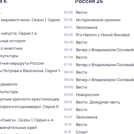
я К
Россия 24
.
Вести
05:00
 мирового кино
. Сезон 1
. Серия
Исторические хроники
05:36
Экономика
05:41
 капуста
. Серия 1-я
Pro Налоги с Никой Янковой
05:46
ьные истории
Вести
06:00
 о животных
Вечер с Владимиром Соловьё
06:10
 культуры
Вести
07:00
тные маршруты России
Вечер с Владимиром Соловьё
07:10
ы Петрова и Васечкина
. Серия 1-
Вести
08:00
Вечер с Владимиром Соловьё
08:09
 ремесло
Вести
09:00
 культуры
Новороссия
09:02
упные крепости крестоносцев
Вести. Дежурная часть
09:31
тория контрразведки
. Серия 3-
Вести
10:00
Экономика
10:07
 «Омега»
. Сезон 1
. Серия 4-я
Вести
10:10
амечательных идей
Спорт
10:31