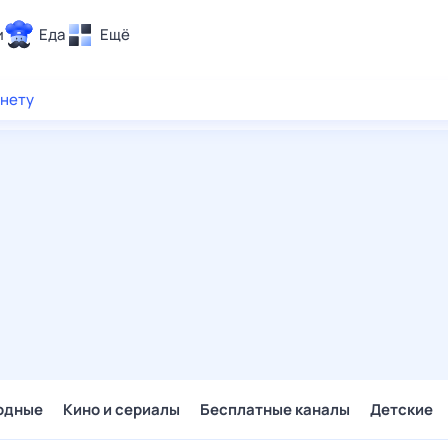
и
Еда
Ещё
Почта
рнету
ия и отдых
Поиск
Погода
ТВ-программа
и и тренды
 ситуации
 вместе
Помощь
одные
Кино и сериалы
Бесплатные каналы
Детские