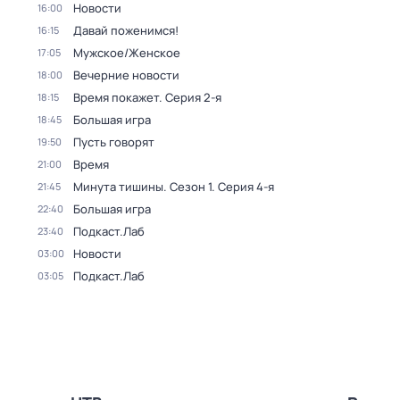
Новости
16:00
Давай поженимся!
16:15
Мужское/Женское
17:05
Вечерние новости
18:00
Время покажет
. Серия 2-я
18:15
Большая игра
18:45
Пусть говорят
19:50
Время
21:00
Минута тишины
. Сезон 1
. Серия 4-я
21:45
Большая игра
22:40
Подкаст.Лаб
23:40
Новости
03:00
Подкаст.Лаб
03:05