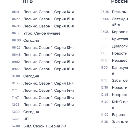
НТВ
Росси
Лесник
. Сезон 1
. Серия 14-я
Пешком..
05:11
06:30
Лесник
. Сезон 1
. Серия 15-я
Легенды
05:37
07:05
45-я
Лесник
. Сезон 1
. Серия 16-я
06:03
Короли и
07:35
Утро. Самое лучшее
06:30
Кристал
09:00
Сегодня
08:00
Диалоги
09:15
Лесник
. Сезон 1
. Серия 13-я
08:25
Новости
10:00
Лесник
. Сезон 1
. Серия 14-я
08:48
Неизвес
10:15
Лесник
. Сезон 1
. Серия 15-я
09:12
Каникул
11:00
Лесник
. Сезон 1
. Серия 16-я
09:36
я
Сегодня
10:00
Забытое
12:10
Лесник
. Сезон 1
. Серия 13-я
10:35
Новости
12:30
Лесник
. Сезон 1
. Серия 14-я
11:11
Неприст
12:45
Лесник
. Сезон 1
. Серия 15-я
11:47
КИНО ис
13:40
Лесник
. Сезон 1
. Серия 16-я
12:23
я
Сегодня
13:00
Вариант
14:20
ЧП
13:25
Жизнь з
15:35
БиМ
. Сезон 1
. Серия 7-я
14:00