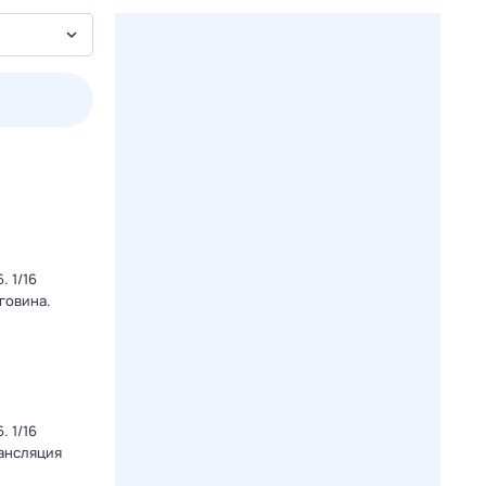
3 авг,
пн
4 авг,
вт
5 авг,
ср
6 авг,
чт
Вчера
Сегодня
 1/16
говина.
 1/16
рансляция