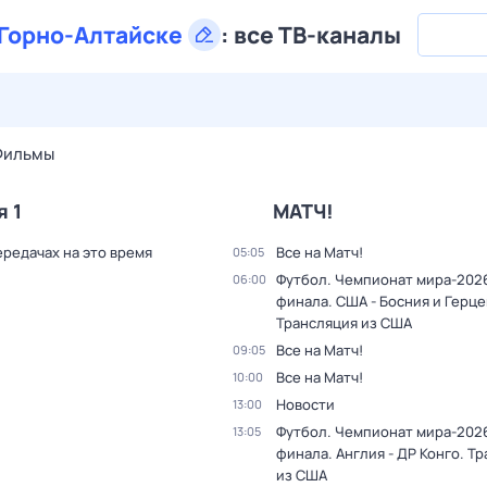
Горно-Алтайске
:
все ТВ-каналы
29 июл,
ср
30 июл,
чт
31 июл,
пт
1 авг,
сб
2 авг,
вс
Фильмы
я 1
МАТЧ!
ередачах на это время
Все на Матч!
05:05
Футбол. Чемпионат мира-2026.
06:00
финала. США - Босния и Герце
Трансляция из США
Все на Матч!
09:05
Все на Матч!
10:00
Новости
13:00
Футбол. Чемпионат мира-2026.
13:05
финала. Англия - ДР Конго. Т
из США