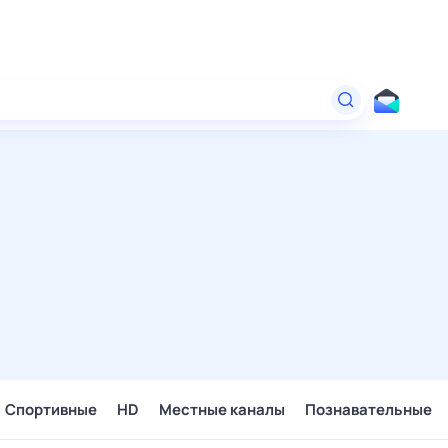
Спортивные
HD
Местные каналы
Познавательные