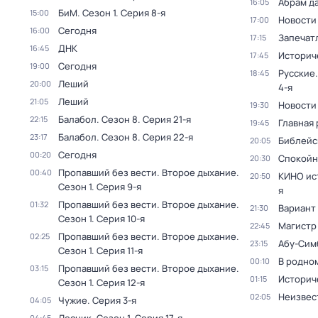
Абрам д
16:05
БиМ
. Сезон 1
. Серия 8-я
15:00
Новости
17:00
Сегодня
16:00
Запечат
17:15
ДНК
16:45
Историч
17:45
Сегодня
19:00
Русские.
18:45
Леший
20:00
4-я
Леший
21:05
Новости
19:30
Балабол
. Сезон 8
. Серия 21-я
22:15
Главная 
19:45
Балабол
. Сезон 8
. Серия 22-я
23:17
Библейс
20:05
Сегодня
00:20
Спокойн
20:30
Пропавший без вести. Второе дыхание
.
00:40
КИНО ис
20:50
Сезон 1
. Серия 9-я
я
Пропавший без вести. Второе дыхание
.
01:32
Вариант
21:30
Сезон 1
. Серия 10-я
Магистр
22:45
Пропавший без вести. Второе дыхание
.
02:25
Абу-Сим
23:15
Сезон 1
. Серия 11-я
В родно
00:10
Пропавший без вести. Второе дыхание
.
03:15
Историч
01:15
Сезон 1
. Серия 12-я
Неизвес
02:05
Чужие
. Серия 3-я
04:05
04:45