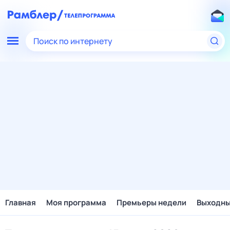
Поиск по интернету
Главная
Моя программа
Премьеры недели
Выходн