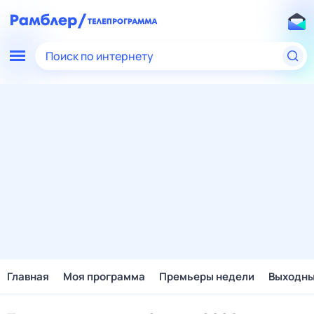
Поиск по интернету
Главная
Моя программа
Премьеры недели
Выходн