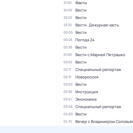
Факты
21:00
Вести
22:00
Вести
22:02
Вести. Дежурная часть
23:32
Вести
00:00
Погода 24
00:23
Вести
00:35
Вести с Марией Петрашко
01:00
Вести
02:00
Специальный репортаж
02:17
Новороссия
02:31
Вести
03:00
Инструкция
03:36
Экономика
03:41
Специальный репортаж
03:46
Вести
04:00
Вечер с Владимиром Соловьё
04:10