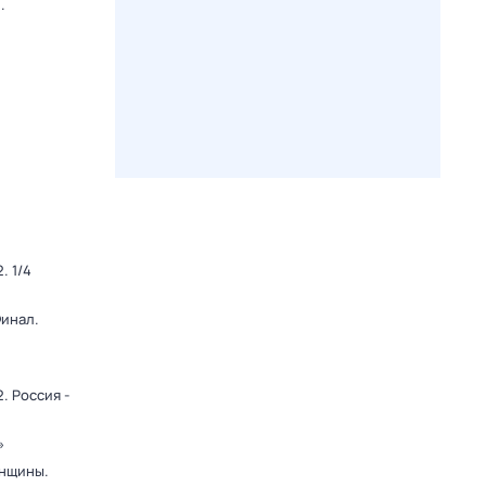
.
. 1/4
Финал.
. Россия -
»
енщины.