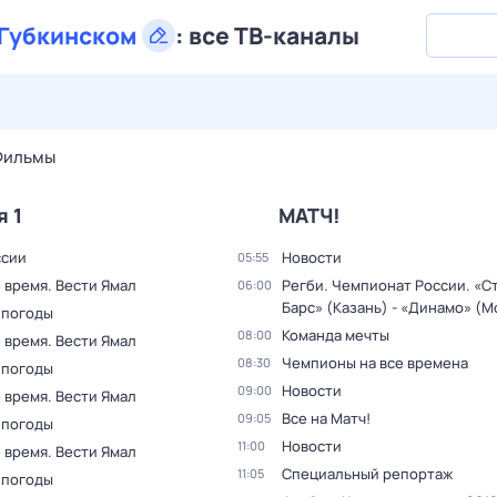
Губкинском
:
все ТВ-каналы
28 июл,
вт
29 июл,
ср
30 июл,
чт
31 июл,
пт
1 авг,
сб
Фильмы
я 1
МАТЧ!
ссии
Новости
05:55
 время. Вести Ямал
Регби. Чемпионат России. «С
06:00
Барс» (Казань) - «Динамо» (М
 погоды
Команда мечты
08:00
 время. Вести Ямал
Чемпионы на все времена
08:30
 погоды
Новости
09:00
 время. Вести Ямал
Все на Матч!
09:05
 погоды
Новости
11:00
 время. Вести Ямал
Специальный репортаж
11:05
 погоды