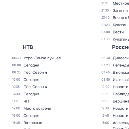
Местное
21:10
Загляни 
21:30
Вечер с
23:40
Кулагин
02:20
Вести
03:00
Кулагин
03:30
НТВ
Росси
Утро. Самое лучшее
Диалоги
06:30
06:30
Сегодня
Легенды
08:00
07:20
Пёс
. Сезон 4
В поиск
08:25
07:45
Сегодня
И это вс
10:00
08:50
Пёс
. Сезон 4
Новости
10:35
10:00
Сегодня
Наблюда
13:00
10:15
ЧП
Вершин
13:25
11:15
Место встречи
Новости
14:00
12:30
Сегодня
Новости
16:00
12:45
За гранью
Алексан
16:45
13:00
Сезон 1
.