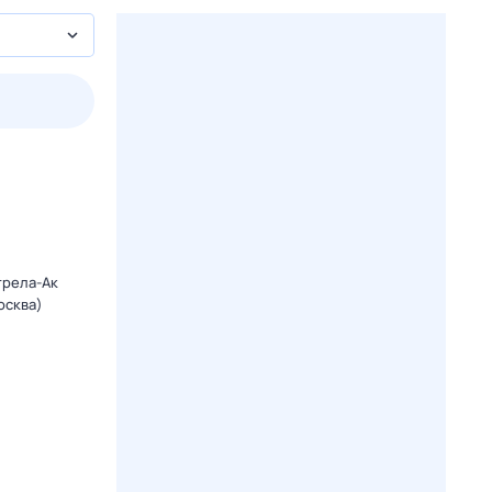
2 авг,
вс
3 авг,
пн
4 авг,
вт
5 авг,
ср
Вчера
Сегодня
трела-Ак
осква)