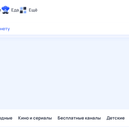
и
Еда
Ещё
Почта
рнету
ия и отдых
Поиск
Погода
ТВ-программа
и и тренды
 ситуации
 вместе
Помощь
одные
Кино и сериалы
Бесплатные каналы
Детские