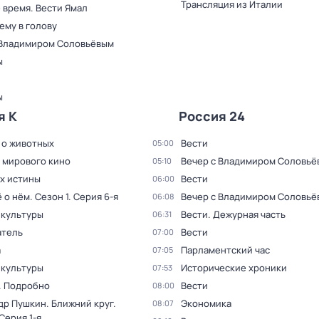
Трансляция из Италии
 время. Вести Ямал
ему в голову
 Владимиром Соловьёвым
ы
ы
я К
Россия 24
 о животных
Вести
05:00
 мирового кино
Вечер с Владимиром Соловьё
05:10
ах истины
Вести
06:00
ё о нём
. Сезон 1
. Серия 6-я
Вечер с Владимиром Соловьё
06:08
 культуры
Вести. Дежурная часть
06:31
тель
Вести
07:00
а
Парламентский час
07:05
 культуры
Исторические хроники
07:53
. Подробно
Вести
08:00
др Пушкин. Ближний круг
.
Экономика
08:07
 Серия 1-я