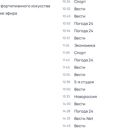
Спорт
10:24
 фортепианного искусства
Вести
10:32
ие эфира
Вести
10:45
Погода 24
10:50
Погода 24
10:54
Вести
10:57
Экономика
11:24
Спорт
11:29
Погода 24
11:42
Вести
11:45
Вести
12:24
5-я студия
12:38
Вести
13:00
Новороссия
13:33
Вести
14:00
Погода 24
14:28
Вести.Net
14:33
Вести
14:45