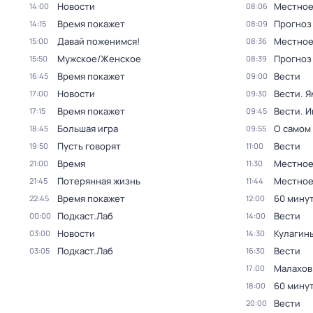
Новости
Местное
14:00
08:06
Время покажет
Прогноз
14:15
08:09
Давай поженимся!
Местное
15:00
08:36
Мужское/Женское
Прогноз
15:50
08:39
Время покажет
Вести
16:45
09:00
Новости
Вести. Я
17:00
09:30
Время покажет
Вести. 
17:15
09:45
Большая игра
О самом
18:45
09:55
Пусть говорят
Вести
19:50
11:00
Время
Местное
21:00
11:30
Потерянная жизнь
Местное
21:45
11:44
Время покажет
60 мину
22:45
12:00
Подкаст.Лаб
Вести
00:00
14:00
Новости
Кулагин
03:00
14:30
Подкаст.Лаб
Вести
03:05
16:30
Малахов
17:00
60 мину
18:00
Вести
20:00