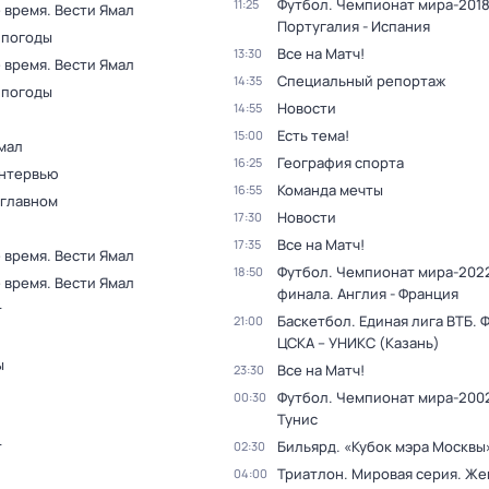
Футбол. Чемпионат мира-2018
11:25
 время. Вести Ямал
Португалия - Испания
 погоды
Все на Матч!
13:30
 время. Вести Ямал
Специальный репортаж
14:35
 погоды
Новости
14:55
Есть тема!
15:00
мал
География спорта
16:25
Интервью
Команда мечты
16:55
 главном
Новости
17:30
Все на Матч!
17:35
 время. Вести Ямал
Футбол. Чемпионат мира-2022
18:50
 время. Вести Ямал
финала. Англия - Франция
т
Баскетбол. Единая лига ВТБ. 
21:00
ЦСКА – УНИКС (Казань)
ы
Все на Матч!
23:30
Футбол. Чемпионат мира-2002
00:30
Тунис
т
Бильярд. «Кубок мэра Москвы
02:30
Триатлон. Мировая серия. Ж
04:00