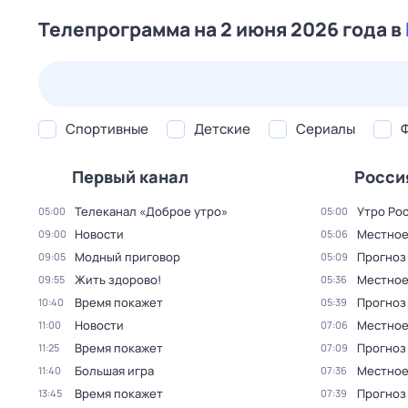
Телепрограмма на 2 июня 2026 года в
24 июл,
пт
25 июл,
сб
26 июл,
вс
27 июл,
пн
Спортивные
Детские
Сериалы
Первый канал
Росси
Телеканал «Доброе утро»
Утро Ро
05:00
05:00
Новости
Местное
09:00
05:06
Модный приговор
Прогноз
09:05
05:09
Жить здорово!
Местное
09:55
05:36
Время покажет
Прогноз
10:40
05:39
Новости
Местное
11:00
07:06
Время покажет
Прогноз
11:25
07:09
Большая игра
Местное
11:40
07:36
Время покажет
Прогноз
13:45
07:39