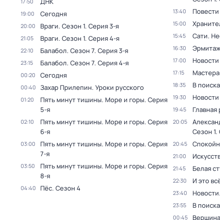
ДНК
17:50
Повести
13:40
Сегодня
19:00
Храните
15:00
Враги
. Сезон 1
. Серия 3-я
20:00
Сати. Не
15:45
Враги
. Сезон 1
. Серия 4-я
21:05
Эрмита
16:30
Балабол
. Сезон 7
. Серия 3-я
22:10
Новости
17:00
Балабол
. Сезон 7
. Серия 4-я
23:15
Мастера
17:15
Сегодня
00:20
В поиск
18:35
Захар Прилепин. Уроки русского
00:40
Новости
19:30
Пять минут тишины. Море и горы
. Серия
01:20
5-я
Главная 
19:45
Пять минут тишины. Море и горы
. Серия
Алексан
02:10
20:05
6-я
Сезон 1
.
Пять минут тишины. Море и горы
. Серия
Спокойн
03:00
20:45
7-я
Искусст
21:00
Пять минут тишины. Море и горы
. Серия
03:50
Белая с
21:45
8-я
И это вс
22:30
Пёс
. Сезон 4
04:40
Новости
23:40
В поиск
23:55
Вершин
00:45