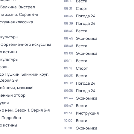
Вести
08:10
 Белкина. Выстрел
Спорт
08:31
ли жизни
. Серия 4-я
Погода 24
08:35
скучная классика...
Погода 24
08:39
ж
Вести
08:40
 культуры
Экономика
08:45
 фортепианного искусства
Вести
08:48
ах истины
Экономика
09:08
 культуры
Вести
09:11
роль
Спорт
09:18
др Пушкин. Ближний круг
.
Вести
09:23
 Серия 2-я
Погода 24
09:32
ой ночи, малыши!
Погода 24
09:36
венный отбор
Экономика
09:44
тудия
Вести
09:47
ё о нём
. Сезон 1
. Серия 6-я
Инструкция
09:51
. Подробно
Вести
10:00
ах истины
Экономика
10:20
а