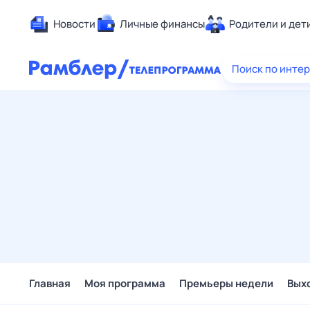
Новости
Личные финансы
Родители и дет
Здоровье
Поиск по инте
Развлечен
Дом и уют
Спорт
Карьера
Авто
Технологи
Жизненные
Сберегаем
Гороскопы
Главная
Моя программа
Премьеры недели
Вых