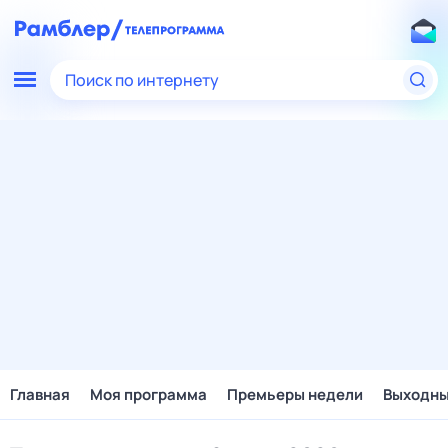
Поиск по интернету
Главная
Моя программа
Премьеры недели
Выходн