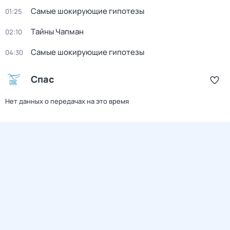
Самые шoкиpующие гипотезы
01:25
Тaйны Чапман
02:10
Самые шoкиpующие гипотезы
04:30
Спас
Нет данных о передачах на это время