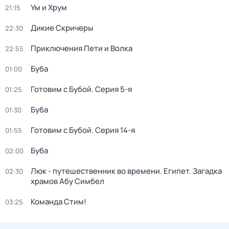
Ум и Хрум
21:15
Дикие Скричеры
22:30
Приключения Пети и Волка
22:55
Буба
01:00
Готовим с Бубой
. Серия 5-я
01:25
Буба
01:30
Готовим с Бубой
. Серия 14-я
01:55
Буба
02:00
Люк - путешественник во времени. Египет. Загадка
02:30
храмов Абу Симбел
Команда Стим!
03:25