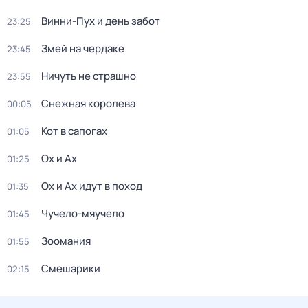
Винни-Пух и день забот
23:25
Змей на чердаке
23:45
Ничуть не страшно
23:55
Снежная королева
00:05
Кот в сапогах
01:05
Ох и Ах
01:25
Ох и Ах идут в поход
01:35
Чучело-мяучело
01:45
Зоомания
01:55
Смешарики
02:15