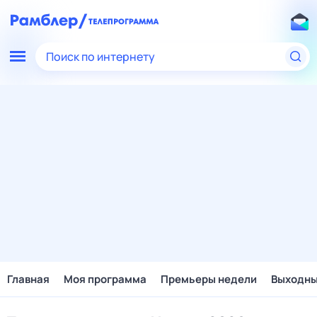
Поиск по интернету
Главная
Моя программа
Премьеры недели
Выходн