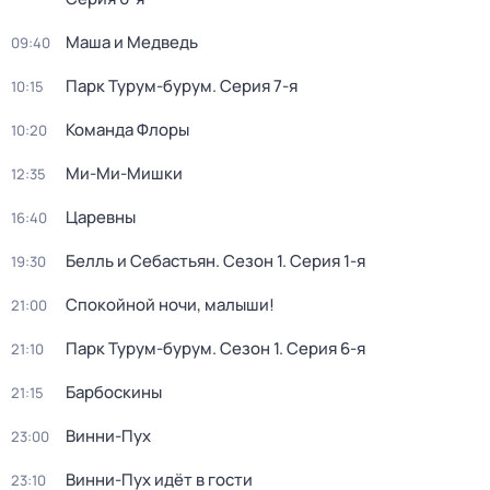
Маша и Медведь
09:40
Парк Турум-бурум
. Серия 7-я
10:15
Команда Флоры
10:20
Ми-Ми-Мишки
12:35
Царевны
16:40
Белль и Себастьян
. Сезон 1
. Серия 1-я
19:30
Спокойной ночи, малыши!
21:00
Парк Турум-бурум
. Сезон 1
. Серия 6-я
21:10
Барбоскины
21:15
Винни-Пух
23:00
Винни-Пух идёт в гости
23:10