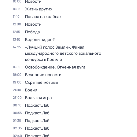
Новости
10:00
Жизнь других
10:15
Повара на колёсах
11:10
Новости
12:00
Победа
12:15
Видели видео?
13:10
«Лучший голос Земли». Финал
14:25
международного детского вокального
конкурса в Кремле
Освобождение. Огненная дуга
16:15
Вечерние новости
18:00
Скрытые мотивы
19:00
Время
21:00
Большая игра
23:00
Подкаст.Лаб
00:10
Подкаст.Лаб
00:55
Подкаст.Лаб
01:30
Подкаст.Лаб
02:05
Подкаст.Лаб
02:40