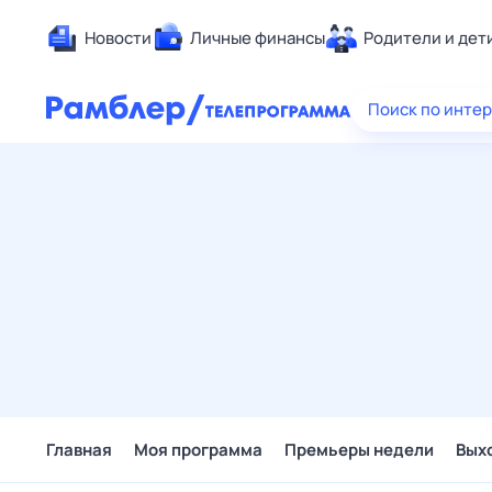
Новости
Личные финансы
Родители и дет
Здоровье
Поиск по инте
Развлечен
Дом и уют
Спорт
Карьера
Авто
Технологи
Жизненные
Сберегаем
Гороскопы
Главная
Моя программа
Премьеры недели
Вых