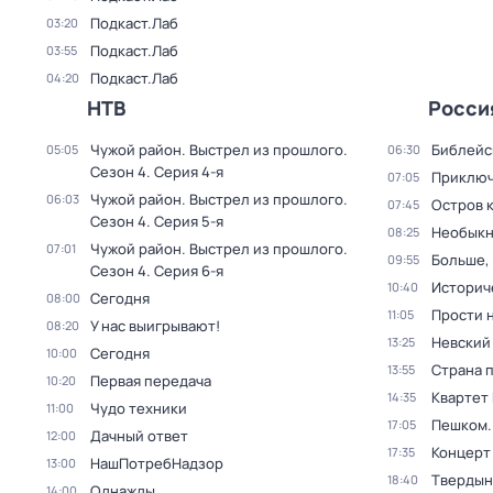
Подкаст.Лаб
03:20
Подкаст.Лаб
03:55
Подкаст.Лаб
04:20
НТВ
Росси
Чужой район. Выстрел из прошлого
.
Библейс
05:05
06:30
Сезон 4
. Серия 4-я
Приключ
07:05
Чужой район. Выстрел из прошлого
.
06:03
Остров 
07:45
Сезон 4
. Серия 5-я
Необыкн
08:25
Чужой район. Выстрел из прошлого
.
07:01
Больше,
09:55
Сезон 4
. Серия 6-я
Историч
10:40
Сегодня
08:00
Прости н
11:05
У нас выигрывают!
08:20
Невский
13:25
Сегодня
10:00
Страна 
13:55
Первая передача
10:20
Квартет
14:35
Чудо техники
11:00
Пешком..
17:05
Дачный ответ
12:00
Концерт
17:35
НашПотребНадзор
13:00
Твердын
18:40
Однажды...
14:00