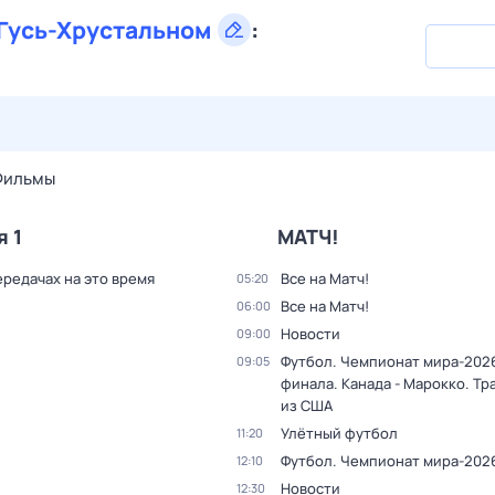
Гусь-Хрустальном
:
28 июл,
вт
29 июл,
ср
30 июл,
чт
31 июл,
пт
1 авг,
сб
Фильмы
я 1
МАТЧ!
ередачах на это время
Все на Матч!
05:20
Все на Матч!
06:00
Новости
09:00
Футбол. Чемпионат мира-2026
09:05
финала. Канада - Марокко. Тр
из США
Улётный футбол
11:20
Футбол. Чемпионат мира-202
12:10
Новости
12:30