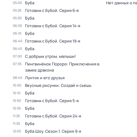
Буба
Нет данных о п
05:00
Готовим с Бубой
. Серия 6-я
05:25
Буба
05:30
Готовим с Бубой
. Серия 14-я
06:05
Буба
06:10
Готовим с Бубой
. Серия 19-я
06:40
Буба
06:45
С добрым утром, малыши!
07:00
Пингвинёнок Пороро: Приключения в
07:35
замке дракона
Лунтик и его друзья
08:40
Вкусные рисунки. Создай и съешь
10:00
Буба
10:10
Готовим с Бубой
. Серия 5-я
10:50
Буба
10:55
Готовим с Бубой
. Серия 24-я
11:25
Буба
11:30
Буба Шоу
. Сезон 1
. Серия 9-я
12:00