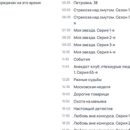
ередачах на это время
Петровка, 38
05:35
Стрекоза над омутом
. Сезон 1
05:50
Стрекоза над омутом
. Сезон 1
06:35
я
Моя звезда
. Серия 1-я
07:30
Моя звезда
. Серия 2-я
08:25
Моя звезда
. Серия 3-я
09:20
Моя звезда
. Серия 4-я
10:25
События
11:30
Анекдот-клуб «Нехмурые лю
11:45
1
. Серия 65-я
Разные судьбы
12:20
Московская неделя
14:30
Дорогие товарищи
15:00
Охота на маньяка
15:50
Настоящий детектив
16:40
Любовь вне конкурса
. Серия 1
17:30
Любовь вне конкурса
. Серия 
18:30