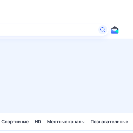
Спортивные
HD
Местные каналы
Познавательные