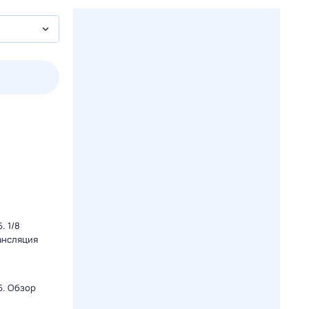
2 авг,
вс
3 авг,
пн
4 авг,
вт
5 авг,
ср
Вчера
Сегодня
. 1/8
ансляция
6. Обзор