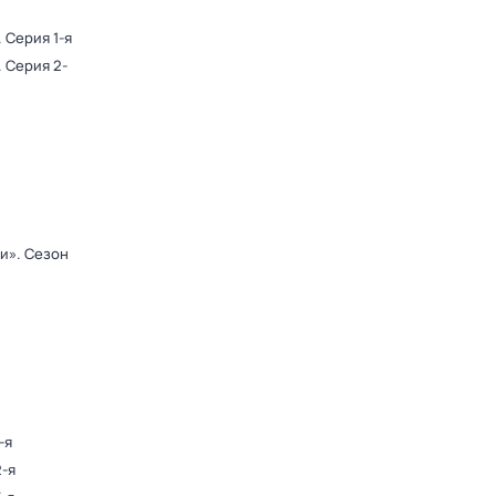
. Серия 1-я
. Серия 2-
ди»
. Сезон
-я
2-я