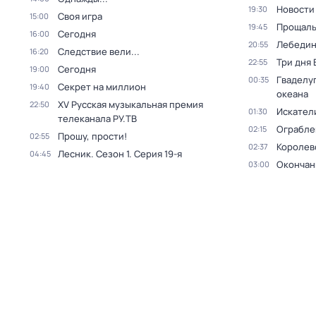
Новости
19:30
Своя игра
15:00
Прощаль
19:45
Сегодня
16:00
Лебедин
20:55
Следствие вели...
16:20
Три дня
22:55
Сегодня
19:00
Гваделуп
00:35
Секрет на миллион
19:40
океана
XV Русская музыкальная премия
22:50
Искател
01:30
телеканала РУ.ТВ
Ограблен
02:15
Прошу, прости!
02:55
Королев
02:37
Лесник
. Сезон 1
. Серия 19-я
04:45
Окончан
03:00