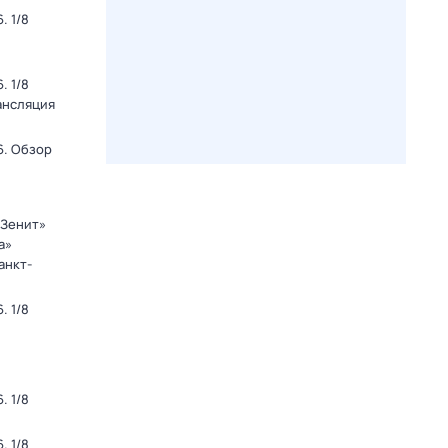
. 1/8
. 1/8
ансляция
6. Обзор
«Зенит»
а»
анкт-
. 1/8
. 1/8
. 1/8