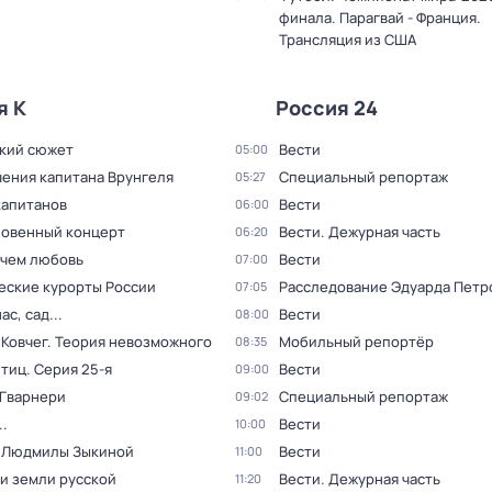
финала. Парагвай - Франция.
Трансляция из США
я К
Россия 24
кий сюжет
Вести
05:00
ения капитана Врунгеля
Специальный репортаж
05:27
капитанов
Вести
06:00
овенный концерт
Вести. Дежурная часть
06:20
 чем любовь
Вести
07:00
еские курорты России
Расследование Эдуарда Петр
07:05
ас, сад...
Вести
08:00
 Ковчег. Теория невозможного
Мобильный репортёр
08:35
птиц
. Серия 25-я
Вести
09:00
 Гварнери
Специальный репортаж
09:02
.
Вести
10:00
 Людмилы Зыкиной
Вести
11:00
и земли русской
Вести. Дежурная часть
11:20