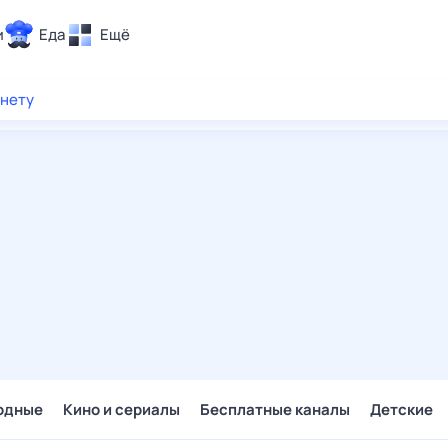
и
Еда
Ещё
Почта
рнету
ия и отдых
Поиск
Погода
ТВ-программа
и и тренды
 ситуации
 вместе
Помощь
одные
Кино и сериалы
Бесплатные каналы
Детские