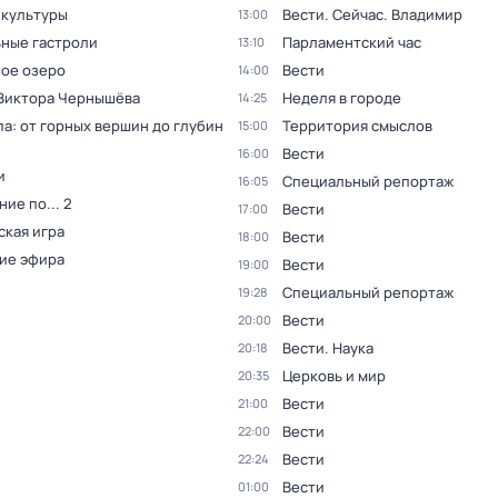
 культуры
Вести. Сейчас. Владимир
13:00
ные гастроли
Парламентский час
13:10
ое озеро
Вести
14:00
 Виктора Чернышёва
Неделя в городе
14:25
а: от горных вершин до глубин
Территория смыслов
15:00
Вести
16:00
и
Специальный репортаж
16:05
ие по... 2
Вести
17:00
ская игра
Вести
18:00
ие эфира
Вести
19:00
Специальный репортаж
19:28
Вести
20:00
Вести. Наука
20:18
Церковь и мир
20:35
Вести
21:00
Вести
22:00
Вести
22:24
Вести
01:00