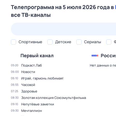
Телепрограмма на 5 июля 2026 года в
все ТВ-каналы
24 июл,
пт
25 июл,
сб
26 июл,
вс
27 июл,
пн
Спортивные
Детские
Сериалы
Первый канал
Росси
Подкаст.Лаб
Нет данных о п
05:20
Новости
06:00
Играй, гармонь любимая!
06:10
Часовой
06:55
Здоровье
07:25
Золотая коллекция Союзмультфильма
08:30
Непутёвые заметки
09:10
Мечталлион
09:30