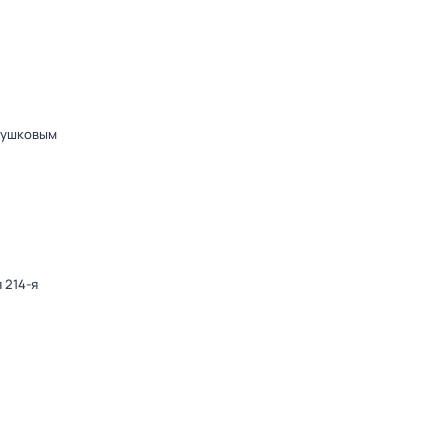
Пушковым
 214-я