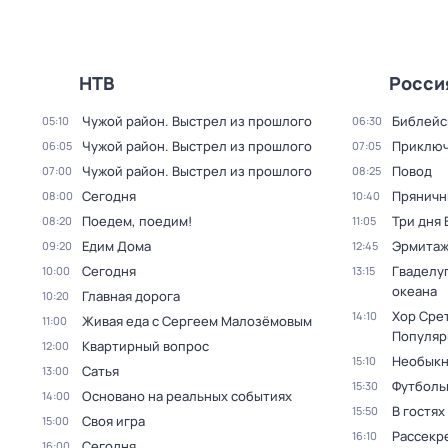
НТВ
Росси
Чужой район. Выстрел из прошлого
Библейс
05:10
06:30
Чужой район. Выстрел из прошлого
Приключ
06:05
07:05
Чужой район. Выстрел из прошлого
Повод
07:00
08:25
Сегодня
Пряничн
08:00
10:40
Поедем, поедим!
Три дня
08:20
11:05
Едим Дома
Эрмита
09:20
12:45
Сегодня
Гваделуп
10:00
13:15
океана
Главная дорога
10:20
Хор Сре
14:10
Живая еда с Сергеем Малозёмовым
11:00
Популяр
Квартирный вопрос
12:00
Необыкн
15:10
Сатья
13:00
Футболь
15:30
Основано на реальных событиях
14:00
В гостях
15:50
Своя игра
15:00
Рассекр
16:10
Сегодня
16:00