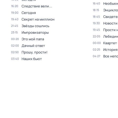
Необыкн
16:40
Следствие вели...
16:20
Энцикло
18:15
Сегодня
19:00
Свидете
18:45
Секрет на миллион
19:40
Новости
19:30
Звёзды сошлись
21:45
Прости н
19:45
Импровизаторы
23:15
Лебедин
22:05
Это мой папа
00:20
Квартет
00:00
Дачный ответ
02:00
История
02:25
Прошу, прости!
02:50
Все неп
04:27
Наших бьют
03:40