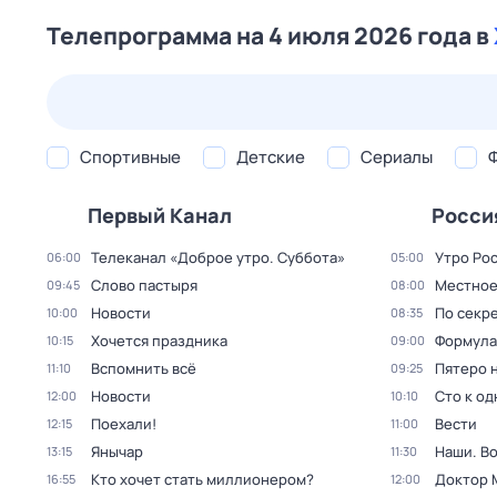
Телепрограмма на 4 июля 2026 года в
22 июл,
ср
23 июл,
чт
24 июл,
пт
25 июл,
сб
Спортивные
Детские
Сериалы
Первый Канал
Росси
Телеканал «Доброе утро. Суббота»
Утро Ро
06:00
05:00
Слово пастыря
Местное
09:45
08:00
Новости
По секре
10:00
08:35
Хочется праздника
Формула
10:15
09:00
Вспомнить всё
Пятеро 
11:10
09:25
Новости
Сто к о
12:00
10:10
Поехали!
Вести
12:15
11:00
Янычар
Наши. В
13:15
11:30
Кто хочет стать миллионером?
Доктор 
16:55
12:00