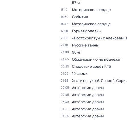
57-я
Материнское сердце
13:10
События
14:30
Материнское сердце
14:45
Горная болезнь
17:20
«Постскриптум» с Алексеем 
21:00
Русские тайны
22:10
90-е
23:00
Обжалованию не подлежит
23:45
Следствие ведёт КГБ
00:25
10 самых
01:05
Хватит слухов!
. Сезон 1
. Серия
01:35
Актёрские драмы
02:05
Актёрские драмы
02:45
Актёрские драмы
03:30
Актёрские драмы
04:10
Актёрские драмы
04:55