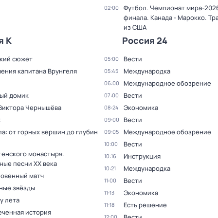
Футбол. Чемпионат мира-2026
02:00
финала. Канада - Марокко. Тр
из США
я К
Россия 24
кий сюжет
Вести
05:00
ения капитана Врунгеля
Международка
05:45
Международное обозрение
06:00
ый домик
Вести
07:00
 Виктора Чернышёва
Экономика
08:24
ж
Вести
09:00
а: от горных вершин до глубин
Международное обозрение
09:05
Вести
10:00
тенского монастыря.
Инструкция
10:16
ные песни XX века
Международка
10:21
овенный матч
Вести
11:00
ные звёзды
Экономика
11:13
 у лета
Есть решение
11:18
еченная история
Вести
12:00