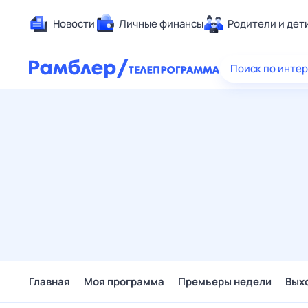
Новости
Личные финансы
Родители и дет
Здоровье
Поиск по инте
Развлечен
Дом и уют
Спорт
Карьера
Авто
Технологи
Жизненные
Сберегаем
Гороскопы
Главная
Моя программа
Премьеры недели
Вых