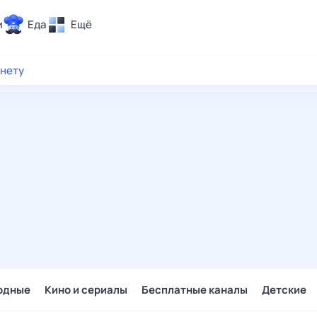
и
Еда
Ещё
Почта
рнету
ия и отдых
Поиск
Погода
ТВ-программа
и и тренды
 ситуации
 вместе
Помощь
одные
Кино и сериалы
Бесплатные каналы
Детские