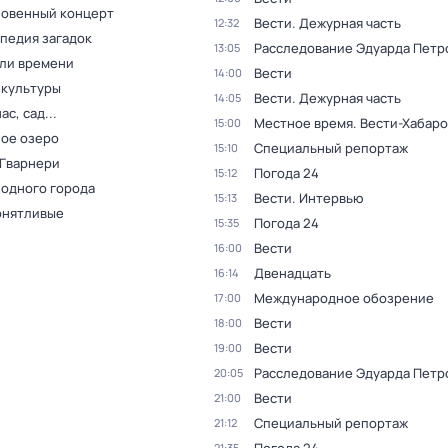
овенный концерт
Вести. Дежурная часть
12:32
педия загадок
Расследование Эдуарда Петр
13:05
ли времени
Вести
14:00
 культуры
Вести. Дежурная часть
14:05
ас, сад...
Местное время. Вести-Хабаро
15:00
ое озеро
Специальный репортаж
15:10
 Гварнери
Погода 24
15:12
 одного города
Вести. Интервью
15:13
онятливые
Погода 24
15:35
Вести
16:00
Двенадцать
16:14
Международное обозрение
17:00
Вести
18:00
Вести
19:00
Расследование Эдуарда Петр
20:05
Вести
21:00
Специальный репортаж
21:12
21:35