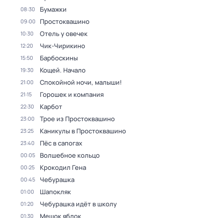
Бумажки
08:30
Простоквашино
09:00
Отель у овечек
10:30
Чик-Чирикино
12:20
Барбоскины
15:50
Кощей. Начало
19:30
Спокойной ночи, малыши!
21:00
Горошек и компания
21:15
Карбот
22:30
Трое из Простоквашино
23:00
Каникулы в Простоквашино
23:25
Пёс в сапогах
23:40
Волшебное кольцо
00:05
Крокодил Гена
00:25
Чебурашка
00:45
Шапокляк
01:00
Чебурашка идёт в школу
01:20
Мешок яблок
01:30