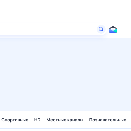
Спортивные
HD
Местные каналы
Познавательные