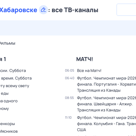
Хабаровске
:
все ТВ-каналы
26 июл,
вс
27 июл,
пн
28 июл,
вт
29 июл,
ср
30 июл,
Фильмы
я 1
МАТЧ!
ссии. Суббота
Все на Матч!
06:05
 время. Суббота
Футбол. Чемпионат мира-2026.
06:40
финала. Португалия - Хорвати
ту всему свету
Трансляция из Канады
 еды
Футбол. Чемпионат мира-2026.
08:55
на одного
финала. Швейцария - Алжир.
дному
Трансляция из Канады
Футбол. Чемпионат мира-2026.
11:10
оенкоры
финала. Колумбия - Гана. Тра
США
Мясников