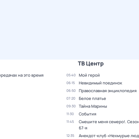
ТВ Центр
ередачах на это время
Мой герой
05:40
Невидимый поединок
06:15
Православная энциклопедия
06:50
Белое платье
07:20
Тайна Марины
09:30
События
11:30
Смешите меня семеро!
. Сезон
11:45
67-я
Анекдот-клуб «Нехмурые лю
12:35