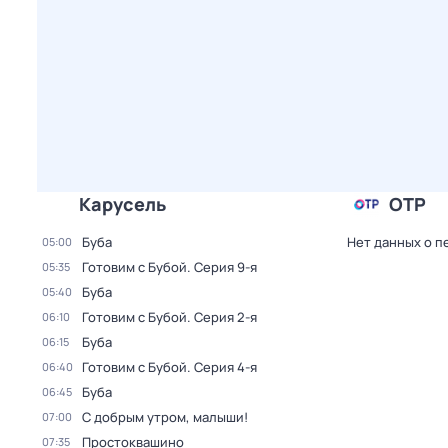
Карусель
ОТР
Буба
Нет данных о п
05:00
Готовим с Бубой
. Серия 9-я
05:35
Буба
05:40
Готовим с Бубой
. Серия 2-я
06:10
Буба
06:15
Готовим с Бубой
. Серия 4-я
06:40
Буба
06:45
С добрым утром, малыши!
07:00
Простоквашино
07:35