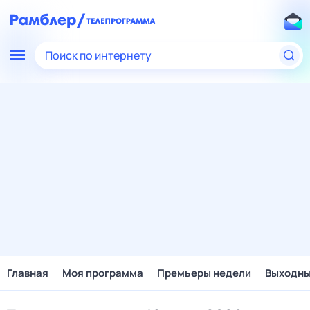
Поиск по интернету
Главная
Моя программа
Премьеры недели
Выходн