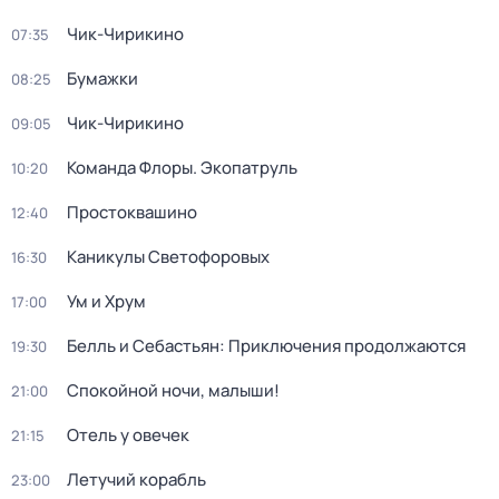
Чик-Чирикино
07:35
Бумажки
08:25
Чик-Чирикино
09:05
Команда Флоры. Экопатруль
10:20
Простоквашино
12:40
Каникулы Светофоровых
16:30
Ум и Хрум
17:00
Белль и Себастьян: Приключения продолжаются
19:30
Спокойной ночи, малыши!
21:00
Отель у овечек
21:15
Летучий корабль
23:00