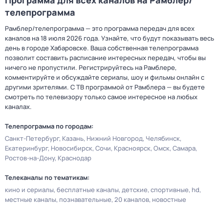
Программа для всех каналов на Рамблер/
телепрограмма
Рамблер/телепрограмма — это программа передач для всех
каналов на 18 июля 2026 года. Узнайте, что будут показывать весь
день в городе Хабаровске. Ваша собственная телепрограмма
позволит составить расписание интересных передач, чтобы вы
ничего не пропустили. Регистрируйтесь на Рамблере,
комментируйте и обсуждайте сериалы, шоу и фильмы онлайн с
другими зрителями. С ТВ программой от Рамблера — вы будете
смотреть по телевизору только самое интересное на любых
каналах.
Телепрограмма по городам:
Санкт-Петербург
Казань
Нижний Новгород
Челябинск
Екатеринбург
Новосибирск
Сочи
Красноярск
Омск
Самара
Ростов-на-Дону
Краснодар
Телеканалы по тематикам:
кино и сериалы
бесплатные каналы
детские
спортивные
hd
местные каналы
познавательные
20 каналов
новостные