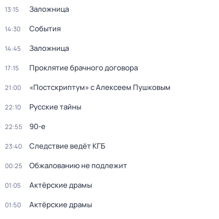
Заложница
13:15
События
14:30
Заложница
14:45
Проклятие брачного договора
17:15
«Постскриптум» с Алексеем Пушковым
21:00
Русские тайны
22:10
90-е
22:55
Следствие ведёт КГБ
23:40
Обжалованию не подлежит
00:25
Актёрские драмы
01:05
Актёрские драмы
01:50