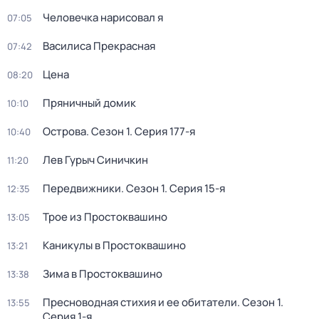
Человечка нарисовал я
07:05
Василиса Прекрасная
07:42
Цена
08:20
Пряничный домик
10:10
Острова
. Сезон 1
. Серия 177-я
10:40
Лев Гурыч Синичкин
11:20
Передвижники
. Сезон 1
. Серия 15-я
12:35
Трое из Простоквашино
13:05
Каникулы в Простоквашино
13:21
Зима в Простоквашино
13:38
Пресноводная стихия и ее обитатели
. Сезон 1
.
13:55
Серия 1-я