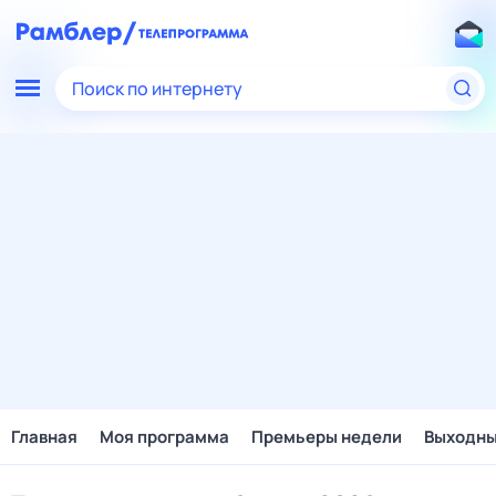
Поиск по интернету
Главная
Моя программа
Премьеры недели
Выходн