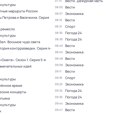
Вести. Дежурная часть
07:31
 культуры
Вести
08:00
тные маршруты России
Экономика
08:07
ы Петрова и Васечкина
. Серия
Вести
08:10
Спорт
08:31
 ремесло
Погода 24
08:35
 культуры
Погода 24
08:39
бел. Восьмое чудо света
Вести
08:40
тория контрразведки
. Серия 4-
Экономика
08:45
Вести
08:48
 «Омега»
. Сезон 1
. Серия 5-я
Экономика
09:08
амечательных идей
Вести
09:11
Спорт
09:18
 культуры
Экономика
09:23
лённое время
Погода 24
09:32
еские концерты
Погода 24
09:36
атьяна
Экономика
09:44
 культуры
Вести
09:47
и