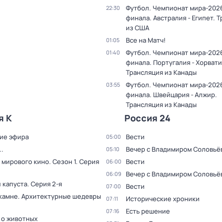
Футбол. Чемпионат мира-2026.
22:30
финала. Австралия - Египет. 
из США
Все на Матч!
01:05
Футбол. Чемпионат мира-2026.
01:40
финала. Португалия - Хорвати
Трансляция из Канады
Футбол. Чемпионат мира-2026.
03:55
финала. Швейцария - Алжир.
Трансляция из Канады
я К
Россия 24
ие эфира
Вести
05:00
.
Вечер с Владимиром Соловьё
05:10
 мирового кино
. Сезон 1
. Серия
Вести
06:00
Вечер с Владимиром Соловьё
06:09
 капуста
. Серия 2-я
Вести
07:00
 камне. Архитектурные шедевры
Исторические хроники
07:11
Есть решение
07:16
 о животных