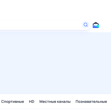
Спортивные
HD
Местные каналы
Познавательные