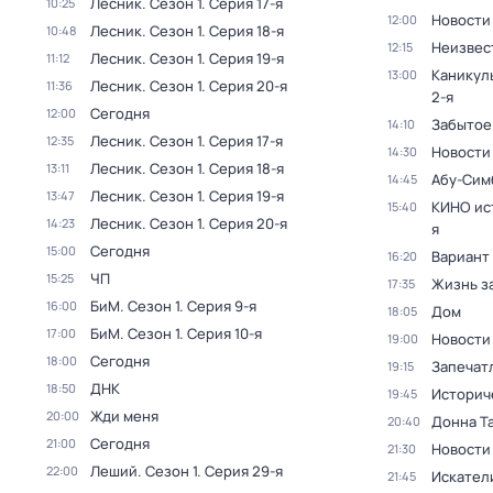
Лесник
. Сезон 1
. Серия 17-я
10:25
Новости
12:00
Лесник
. Сезон 1
. Серия 18-я
10:48
Неизвес
12:15
Лесник
. Сезон 1
. Серия 19-я
11:12
Каникул
13:00
Лесник
. Сезон 1
. Серия 20-я
11:36
2-я
Сегодня
12:00
Забытое
14:10
Лесник
. Сезон 1
. Серия 17-я
12:35
Новости
14:30
Лесник
. Сезон 1
. Серия 18-я
13:11
Абу-Сим
14:45
Лесник
. Сезон 1
. Серия 19-я
13:47
КИНО ис
15:40
Лесник
. Сезон 1
. Серия 20-я
14:23
я
Сегодня
15:00
Вариант
16:20
ЧП
15:25
Жизнь з
17:35
БиМ
. Сезон 1
. Серия 9-я
16:00
Дом
18:05
БиМ
. Сезон 1
. Серия 10-я
17:00
Новости
19:00
Сегодня
18:00
Запечат
19:15
ДНК
18:50
Историч
19:45
Жди меня
20:00
Донна Т
20:40
Сегодня
21:00
Новости
21:30
Леший
. Сезон 1
. Серия 29-я
22:00
Искател
21:45