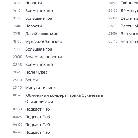
Новости
Тайны с
14:00
16:30
Время покажет
60 мину
14:15
20:00
Большая игра
Вести в 
16:00
22:00
Новости
Вести. 
17:00
23:10
Давай поженимся!
Всё могл
17:15
23:30
Мужское/Женское
Без прав
18:05
03:40
Большая игра
19:00
Вечерние новости
20:00
Время покажет
20:40
Поле чудес
21:45
Время
23:00
Минута тишины
23:45
Юбилейный концерт Гарика Сукачева в
00:40
Олимпийском
Подкаст.Лаб
02:50
Подкаст.Лаб
03:25
Подкаст.Лаб
04:00
Подкаст.Лаб
04:40