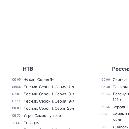
НТВ
Росси
Чужие
. Серия 3-я
Окончан
06:05
05:00
Лесник
. Сезон 1
. Серия 17-я
Пешком..
06:45
08:30
Лесник
. Сезон 1
. Серия 18-я
Легенды
07:11
09:05
127-я
Лесник
. Сезон 1
. Серия 19-я
07:37
Короли и
09:35
Лесник
. Сезон 1
. Серия 20-я
08:03
Роман в
10:45
Утро. Самое лучшее
08:30
мира
Сегодня
10:00
Диалоги
11:15