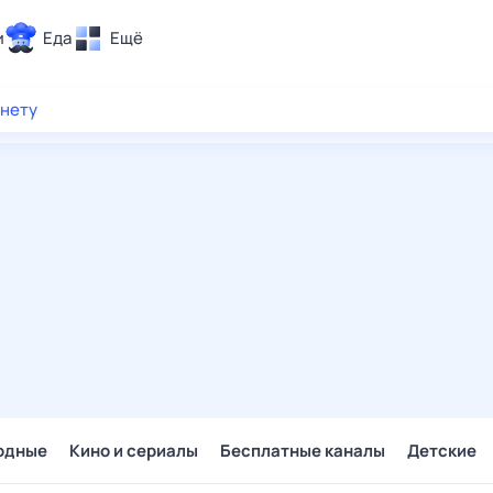
и
Еда
Ещё
Почта
рнету
ия и отдых
Поиск
Погода
ТВ-программа
и и тренды
 ситуации
 вместе
Помощь
одные
Кино и сериалы
Бесплатные каналы
Детские