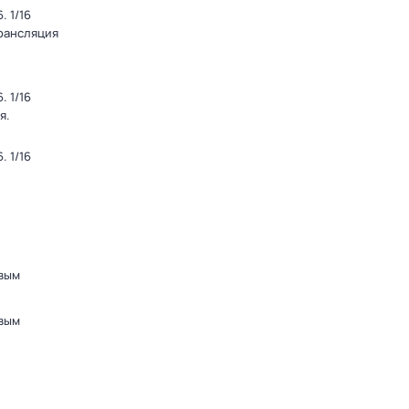
 1/16
Трансляция
 1/16
я.
 1/16
вым
вым