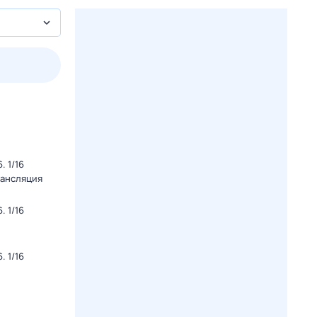
пт
1 авг,
сб
2 авг,
вс
3 авг,
пн
4 авг,
вт
Вчера
Сегод
 1/16
рансляция
 1/16
 1/16