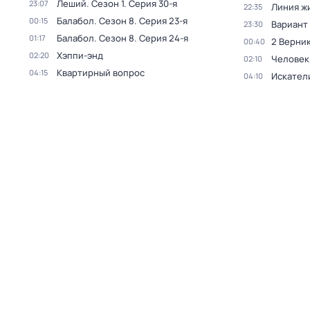
Леший
. Сезон 1
. Серия 30-я
23:07
Линия ж
22:35
Балабол
. Сезон 8
. Серия 23-я
00:15
Вариант
23:30
Балабол
. Сезон 8
. Серия 24-я
01:17
2 Верник
00:40
Хэппи-энд
02:20
Человек
02:10
Квартирный вопрос
04:15
Искател
04:10