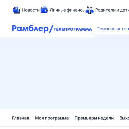
Новости
Личные финансы
Родители и дет
Здоровье
Поиск по инте
Развлечен
Дом и уют
Спорт
Карьера
Авто
Технологи
Жизненные
Сберегаем
Гороскопы
Главная
Моя программа
Премьеры недели
Вых