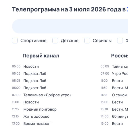
Телепрограмма на 3 июля 2026 года в
23 июл,
чт
24 июл,
пт
25 июл,
сб
26 июл,
вс
Спортивные
Детские
Сериалы
Первый канал
Росси
Новости
Тайны с
05:00
05:09
Подкаст.Лаб
Утро Ро
05:05
07:00
Подкаст.Лаб
Вести
05:25
11:00
Подкаст.Лаб
Вести. 
06:20
11:30
Телеканал «Доброе утро»
О самом
07:00
11:55
Новости
Вести
11:00
13:00
Модный приговор
Вести. 
11:25
13:30
Жить здорово!
60 мину
12:15
14:00
Время покажет
Вести
13:00
16:00