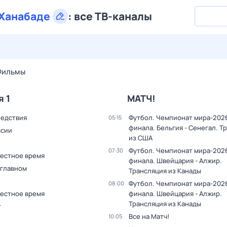
Ханабаде
:
все ТВ-каналы
27 июл,
пн
28 июл,
вт
29 июл,
ср
30 июл,
чт
31 июл,
Фильмы
я 1
МАТЧ!
ледствия
Футбол. Чемпионат мира-2026.
05:15
финала. Бельгия - Сенегал. Т
ссии
из США
Футбол. Чемпионат мира-2026.
07:30
Местное время
финала. Швейцария - Алжир.
 главном
Трансляция из Канады
Футбол. Чемпионат мира-2026.
08:00
Местное время
финала. Швейцария - Алжир.
Трансляция из Канады
т
Все на Матч!
10:05