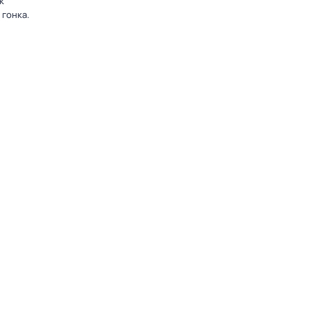
к
 гонка.