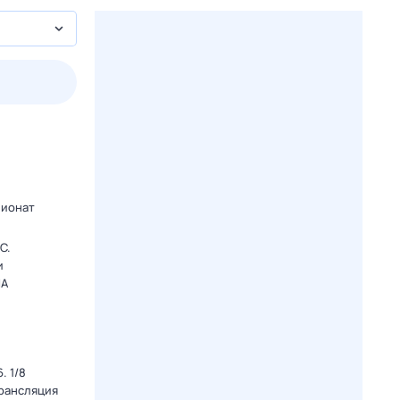
пт
1 авг,
сб
2 авг,
вс
3 авг,
пн
4 авг,
вт
Вчера
Сегод
пионат
C.
и
ША
. 1/8
Трансляция