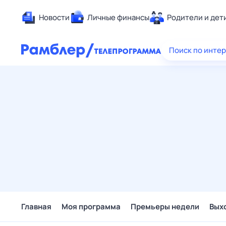
Новости
Личные финансы
Родители и дет
Здоровье
Поиск по инте
Развлечен
Дом и уют
Спорт
Карьера
Авто
Технологи
Жизненные
Сберегаем
Гороскопы
Главная
Моя программа
Премьеры недели
Вых