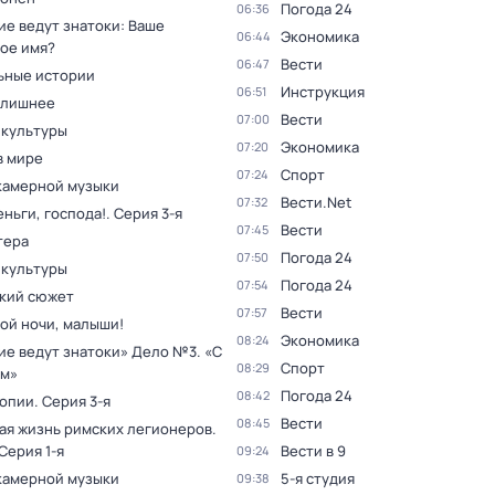
Погода 24
06:36
ие ведут знатоки: Ваше
Экономика
06:44
ое имя?
Вести
06:47
ьные истории
Инструкция
06:51
 лишнее
Вести
07:00
 культуры
Экономика
07:20
в мире
Спорт
07:24
камерной музыки
Вести.Net
07:32
ньги, господа!
. Серия 3-я
Вести
07:45
тера
Погода 24
07:50
 культуры
Погода 24
07:54
кий сюжет
Вести
07:57
ой ночи, малыши!
Экономика
08:24
ие ведут знатоки» Дело №3. «С
Спорт
08:29
м»
Погода 24
08:42
топии
. Серия 3-я
Вести
08:45
ая жизнь римских легионеров
.
 Серия 1-я
Вести в 9
09:24
камерной музыки
5-я студия
09:38