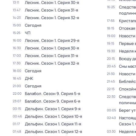
Лесник
. Сезон 1
. Серия 30-я
13:11
Следств
16:25
Лесник
. Сезон 1
. Серия 31-я
13:47
подлинн
Лесник
. Сезон 1
. Серия 32-я
14:23
Кристал
17:55
Сегодня
15:00
Отсекая
18:15
ЧП
15:25
Новости
19:00
Лесник
. Сезон 1
. Серия 29-я
16:00
Первые 
19:15
Лесник
. Сезон 1
. Серия 30-я
16:30
Неделя 
19:30
Лесник
. Сезон 1
. Серия 31-я
17:00
Всюду де
20:15
Лесник
. Сезон 1
. Серия 32-я
17:30
Сны мас
20:45
Сегодня
18:00
Новости
21:30
ДНК
18:45
Библейс
21:45
Сегодня
21:00
Спокойн
22:15
Балабол
. Сезон 9
. Серия 5-я
22:00
Следств
22:30
Балабол
. Сезон 9
. Серия 6-я
23:07
поличны
Дельфин
. Сезон 1
. Серия 9-я
00:15
Берег у
00:05
Дельфин
. Сезон 1
. Серия 10-я
00:46
Настоящ
02:40
Дельфин
. Сезон 1
. Серия 11-я
Сезон 1
.
01:17
Дельфин
. Сезон 1
. Серия 12-я
Неделя 
01:48
03:30