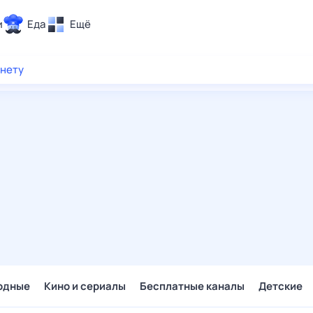
и
Еда
Ещё
Почта
рнету
ия и отдых
Поиск
Погода
ТВ-программа
и и тренды
 ситуации
 вместе
Помощь
одные
Кино и сериалы
Бесплатные каналы
Детские