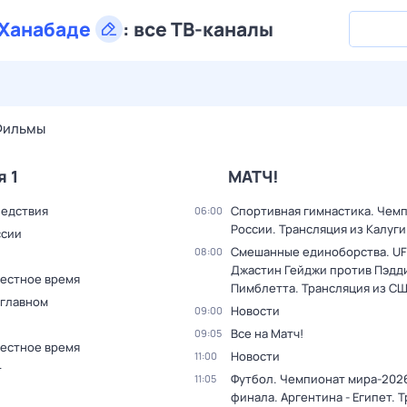
Ханабаде
:
все ТВ-каналы
27 июл,
пн
28 июл,
вт
29 июл,
ср
30 июл,
чт
31 июл,
Фильмы
я 1
МАТЧ!
ледствия
Спортивная гимнастика. Чем
06:00
России. Трансляция из Калуги
ссии
Смешанные единоборства. UF
08:00
Джастин Гейджи против Пэдд
Местное время
Пимблетта. Трансляция из С
 главном
Новости
09:00
Все на Матч!
09:05
Местное время
Новости
11:00
т
Футбол. Чемпионат мира-2026
11:05
финала. Аргентина - Египет. 