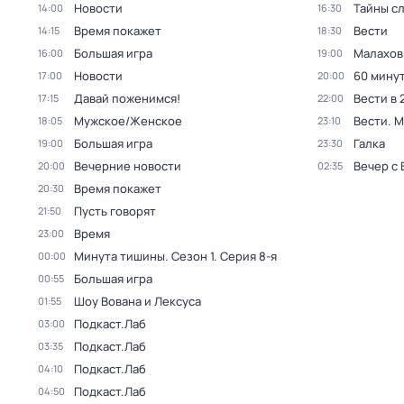
Новости
Тайны с
14:00
16:30
Время покажет
Вести
14:15
18:30
Большая игра
Малахов
16:00
19:00
Новости
60 мину
17:00
20:00
Давай поженимся!
Вести в 
17:15
22:00
Мужское/Женское
Вести. 
18:05
23:10
Большая игра
Галка
19:00
23:30
Вечерние новости
Вечер с
20:00
02:35
Время покажет
20:30
Пусть говорят
21:50
Время
23:00
Минута тишины
. Сезон 1
. Серия 8-я
00:00
Большая игра
00:55
Шоу Вована и Лексуса
01:55
Подкаст.Лаб
03:00
Подкаст.Лаб
03:35
Подкаст.Лаб
04:10
Подкаст.Лаб
04:50