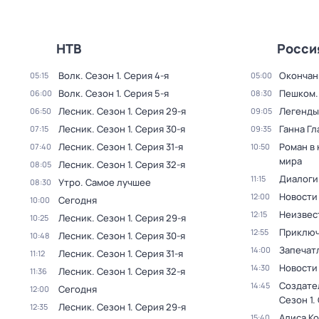
НТВ
Росси
Волк
. Сезон 1
. Серия 4-я
Окончан
05:15
05:00
Волк
. Сезон 1
. Серия 5-я
Пешком..
06:00
08:30
Лесник
. Сезон 1
. Серия 29-я
Легенды
06:50
09:05
Лесник
. Сезон 1
. Серия 30-я
Ганна Гл
07:15
09:35
Лесник
. Сезон 1
. Серия 31-я
Роман в
07:40
10:50
мира
Лесник
. Сезон 1
. Серия 32-я
08:05
Диалоги
11:15
Утро. Самое лучшее
08:30
Новости
12:00
Сегодня
10:00
Неизвес
12:15
Лесник
. Сезон 1
. Серия 29-я
10:25
Приключ
12:55
Лесник
. Сезон 1
. Серия 30-я
10:48
Запечат
14:00
Лесник
. Сезон 1
. Серия 31-я
11:12
Новости
14:30
Лесник
. Сезон 1
. Серия 32-я
11:36
Создате
14:45
Сегодня
12:00
Сезон 1
.
Лесник
. Сезон 1
. Серия 29-я
12:35
Алиса К
15:40