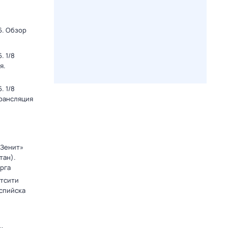
6. Обзор
. 1/8
я.
. 1/8
Трансляция
«Зенит»
тан).
рга
тсити
аспийска