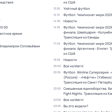
ледствия
из США
Улётный футбол
13:20
Футбол. Чемпионат мира-202
14:10
т
Новости
14:30
20:00
Футбол. Чемпионат мира-2026
14:35
финала. Швейцария - Колумби
Местное время
Трансляция из Канады
Футбол. Чемпионат мира-2026
17:40
 Владимиром Соловьёвым
финала. Аргентина - Египет. 
из США
Новости
19:55
Все на Матч!
20:00
Футбол. Winline Суперсерия. 
20:55
(Россия) - «Нефтчи» (Узбекис
Трансляция из Санкт-Петербу
Смешанные единоборства. Бе
23:00
Fight Nights. Трансляция из К
Все на Матч!
02:00
Вы это видели?
03:05