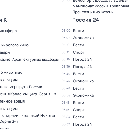
Велоспорт. Шоссе. Альфа-Бан
04:10
Чемпионат России. Групповая
Трансляция из Казани
я К
Россия 24
ие эфира
Вести
05:00
.
Экономика
05:07
 мирового кино
Вести
05:10
авари
Спорт
05:31
 камне. Архитектурные шедевры
Погода 24
05:35
Погода 24
05:39
 о животных
Вести
05:40
 культуры
Экономика
05:45
тные маршруты России
Вести
05:48
ения Калле-сыщика
. Серия 1-я
Экономика
06:08
лённое время
Вести
06:11
 культуры
Спорт
06:18
ль пирамид - великий Имхотеп
.
Вести
06:23
 Серия 2-я
Погода 24
06:32
оонен