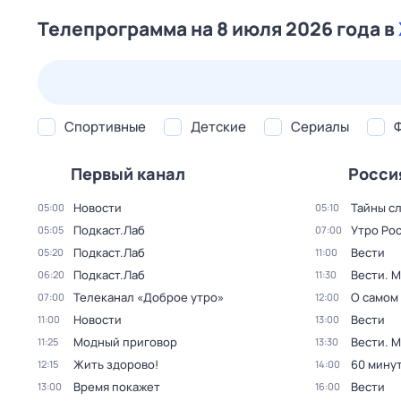
Телепрограмма на 8 июля 2026 года в
23 июл,
чт
24 июл,
пт
25 июл,
сб
26 июл,
вс
Спортивные
Детские
Сериалы
Первый канал
Росси
Новости
Тайны с
05:00
05:10
Подкаст.Лаб
Утро Ро
05:05
07:00
Подкаст.Лаб
Вести
05:20
11:00
Подкаст.Лаб
Вести. 
06:20
11:30
Телеканал «Доброе утро»
О самом
07:00
12:00
Новости
Вести
11:00
13:00
Модный приговор
Вести. 
11:25
13:30
Жить здорово!
60 мину
12:15
14:00
Время покажет
Вести
13:00
16:00