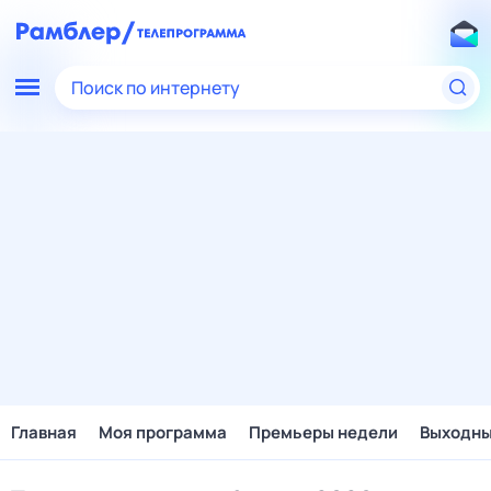
Поиск по интернету
Главная
Моя программа
Премьеры недели
Выходн