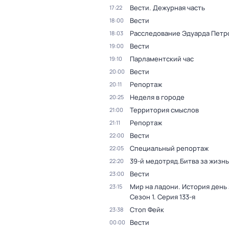
Вести. Дежурная часть
17:22
Вести
18:00
Расследование Эдуарда Петр
18:03
Вести
19:00
Парламентский час
19:10
Вести
20:00
Репортаж
20:11
Неделя в городе
20:25
Территория смыслов
21:00
Репортаж
21:11
Вести
22:00
Специальный репортаж
22:05
39-й медотряд.Битва за жизнь
22:20
Вести
23:00
Мир на ладони. История день
23:15
Сезон 1
. Серия 133-я
Стоп Фейк
23:38
Вести
00:00