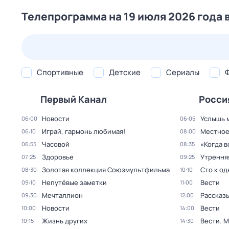
Телепрограмма на 19 июля 2026 года 
25 июл,
сб
26 июл,
вс
27 июл,
пн
28 июл,
вт
Спортивные
Детские
Сериалы
Первый Канал
Росси
Новости
Услышь 
06:00
06:05
Играй, гармонь любимая!
Местное
06:10
08:00
Часовой
«Когда 
06:55
08:35
Здоровье
Утрення
07:25
09:25
Золотая коллекция Союзмультфильма
Сто к о
08:30
10:10
Непутёвые заметки
Вести
09:10
11:00
Мечталлион
Рассказы
09:30
12:00
Новости
Вести
10:00
14:00
Жизнь других
Вести. 
10:15
14:30