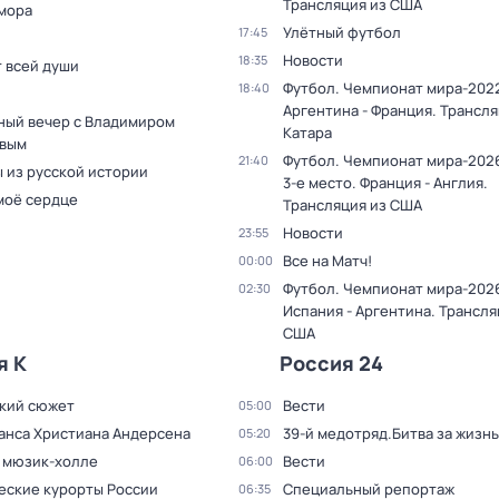
Трансляция из США
мора
Улётный футбол
17:45
Новости
18:35
т всей души
Футбол. Чемпионат мира-2022
18:40
Аргентина - Франция. Трансля
ный вечер с Владимиром
Катара
вым
Футбол. Чемпионат мира-2026
21:40
 из русской истории
3-е место. Франция - Англия.
моё сердце
Трансляция из США
Новости
23:55
Все на Матч!
00:00
Футбол. Чемпионат мира-2026
02:30
Испания - Аргентина. Трансля
США
я К
Россия 24
кий сюжет
Вести
05:00
Ганса Христиана Андерсена
39-й медотряд.Битва за жизнь
05:20
в мюзик-холле
Вести
06:00
еские курорты России
Специальный репортаж
06:35