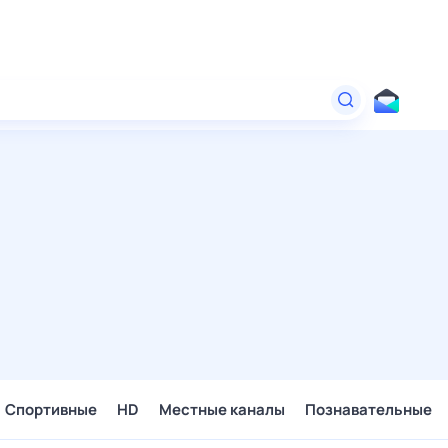
Спортивные
HD
Местные каналы
Познавательные