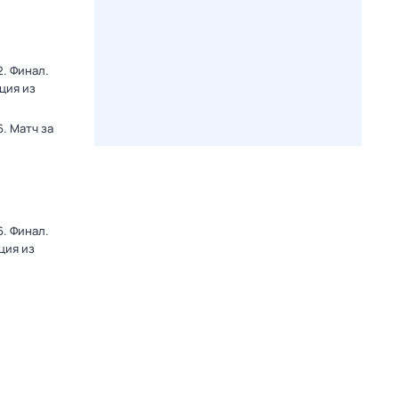
. Финал.
ция из
. Матч за
. Финал.
ция из