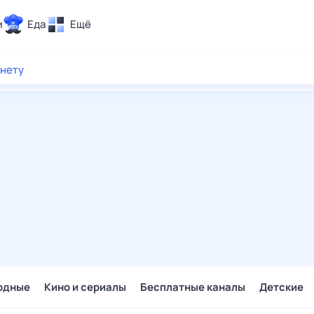
и
Еда
Ещё
Почта
рнету
ия и отдых
Поиск
Погода
ТВ-программа
и и тренды
 ситуации
 вместе
Помощь
одные
Кино и сериалы
Бесплатные каналы
Детские