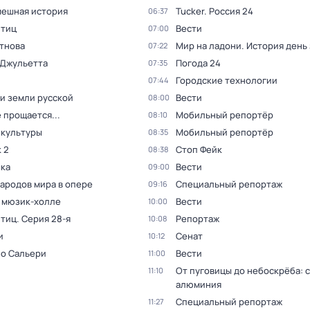
мешная история
Tucker. Россия 24
06:37
птиц
Вести
07:00
тнова
Мир на ладони. История день
07:22
 Джульетта
Погода 24
07:35
Городские технологии
07:44
и земли русской
Вести
08:00
 прощается...
Мобильный репортёр
08:10
 культуры
Мобильный репортёр
08:35
 2
Стоп Фейк
08:38
ка
Вести
09:00
народов мира в опере
Специальный репортаж
09:16
в мюзик-холле
Вести
10:00
птиц
. Серия 28-я
Репортаж
10:08
и
Сенат
10:12
 о Сальери
Вести
11:00
От пуговицы до небоскрёба: 
11:10
алюминия
Специальный репортаж
11:27