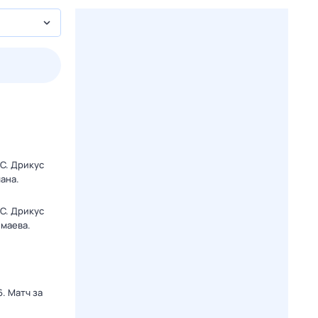
3 авг,
пн
4 авг,
вт
5 авг,
ср
6 авг,
чт
Вчера
Сегодня
C. Дрикус
ана.
C. Дрикус
маева.
. Матч за