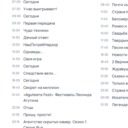
Сегодня
07:00
Почти с
08:40
У нас выигрывают!
07:20
Страна 
11:05
Сегодня
09:00
Бессмер
11:45
Первая передача
09:20
Ромео и
12:40
Чудо техники
10:00
Свадьба
15:00
Дачный ответ
10:50
Твердын
17:00
НашПотребНадзор
12:00
Песня не
17:45
Однажды...
13:00
Новости
18:30
Своя игра
14:00
2 Верник
18:45
Сегодня
15:00
Журавуш
19:55
Следствие вели...
15:20
Сказки 
21:20
Сегодня
18:00
Только 
22:50
Секрет на миллион
18:40
Страна 
23:55
«Aguteens Fest». Фестиваль Леонида
21:40
Искател
00:50
Агутина
Легенда
01:35
Отцы
23:55
Прошу, прости!
01:35
Агентство скрытых камер
. Сезон 1
.
03:15
Серия 16-я