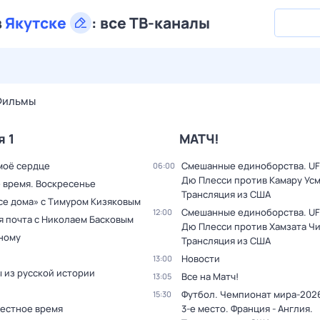
в
Якутске
:
все ТВ-каналы
29 июл,
ср
30 июл,
чт
31 июл,
пт
1 авг,
сб
2 авг,
вс
Фильмы
я 1
МАТЧ!
моё сердце
Смешанные единоборства. UF
06:00
Дю Плесси против Камару Усм
 время. Воскресенье
Трансляция из США
все дома» с Тимуром Кизяковым
Смешанные единоборства. UF
12:00
я почта с Николаем Басковым
Дю Плесси против Хамзата Чи
дному
Трансляция из США
Новости
13:00
 из русской истории
Все на Матч!
13:05
Футбол. Чемпионат мира-2026
15:30
Местное время
3-е место. Франция - Англия.