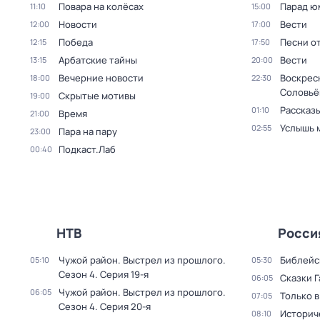
Повара на колёсах
Парад ю
11:10
15:00
Новости
Вести
12:00
17:00
Победа
Песни о
12:15
17:50
Арбатские тайны
Вести
13:15
20:00
Вечерние новости
Воскрес
18:00
22:30
Соловьё
Скрытые мотивы
19:00
Рассказы
01:10
Время
21:00
Услышь 
02:55
Пара на пару
23:00
Подкаст.Лаб
00:40
НТВ
Росси
Чужой район. Выстрел из прошлого
.
Библейс
05:10
05:30
Сезон 4
. Серия 19-я
Сказки 
06:05
Чужой район. Выстрел из прошлого
.
06:05
Только 
07:05
Сезон 4
. Серия 20-я
Историч
08:10