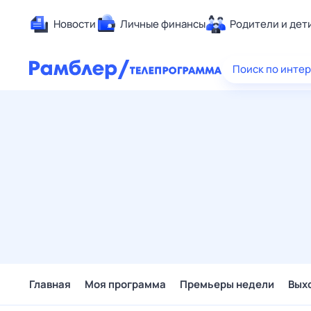
Новости
Личные финансы
Родители и дет
Здоровье
Поиск по инте
Развлечен
Дом и уют
Спорт
Карьера
Авто
Технологи
Жизненные
Сберегаем
Гороскопы
Главная
Моя программа
Премьеры недели
Вых