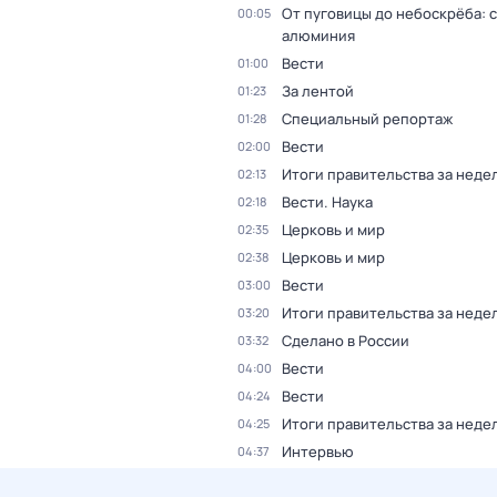
От пуговицы до небоскрёба: 
00:05
алюминия
Вести
01:00
За лентой
01:23
Специальный репортаж
01:28
Вести
02:00
Итоги правительства за неде
02:13
Вести. Наука
02:18
Церковь и мир
02:35
Церковь и мир
02:38
Вести
03:00
Итоги правительства за неде
03:20
Сделано в России
03:32
Вести
04:00
Вести
04:24
Итоги правительства за неде
04:25
Интервью
04:37