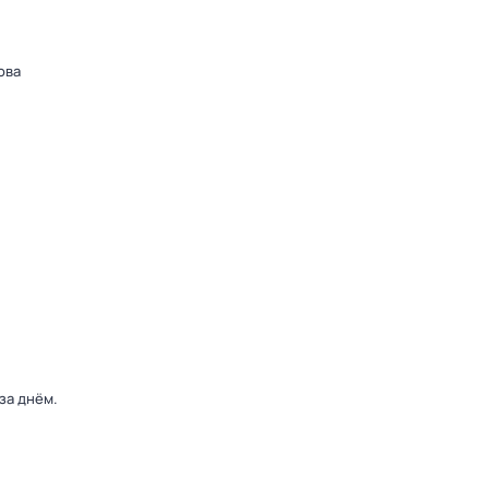
ова
 за днём
.