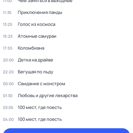
Чем заняться в выходные
11:00
Приключения панды
11:35
Голос из космоса
13:25
Атомные самураи
15:25
Коломбиана
17:55
Детка на драйве
20:00
Бегущая по льду
22:20
Свидание с монстром
00:00
Любовь и другие лекарства
01:30
100 мест, где поесть
03:05
100 мест, где поесть
04:00