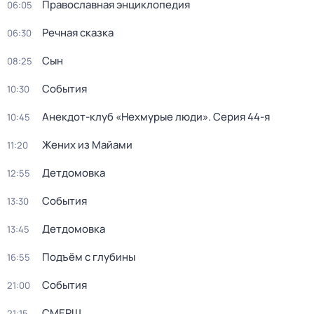
Православная энциклопедия
06:05
Речная сказка
06:30
Сын
08:25
События
10:30
Анекдот-клуб «Нехмурые люди»
. Серия 44-я
10:45
Жених из Майами
11:20
Детдомовка
12:55
События
13:30
Детдомовка
13:45
Подъём с глубины
16:55
События
21:00
СМЕРШ
21:15