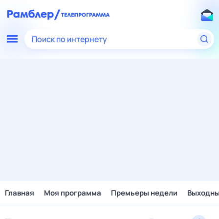
Поиск по интернету
Главная
Моя программа
Премьеры недели
Выходн