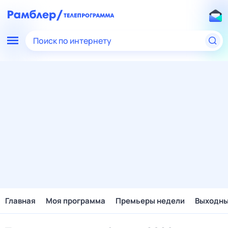
Поиск по интернету
Главная
Моя программа
Премьеры недели
Выходн