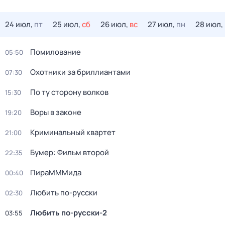
24 июл,
пт
25 июл,
сб
26 июл,
вс
27 июл,
пн
28 июл,
Помилование
05:50
Охотники за бриллиантами
07:30
По ту сторону волков
15:30
Воры в законе
19:20
Криминальный квартет
21:00
Бумер: Фильм второй
22:35
ПираМММида
00:40
Любить по-русски
02:30
Любить по-русски-2
03:55