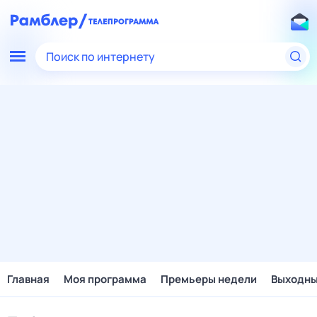
Поиск по интернету
Главная
Моя программа
Премьеры недели
Выходн