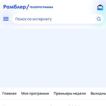
Поиск по интернету
Главная
Моя программа
Премьеры недели
Выходн