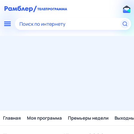
Поиск по интернету
Главная
Моя программа
Премьеры недели
Выходн