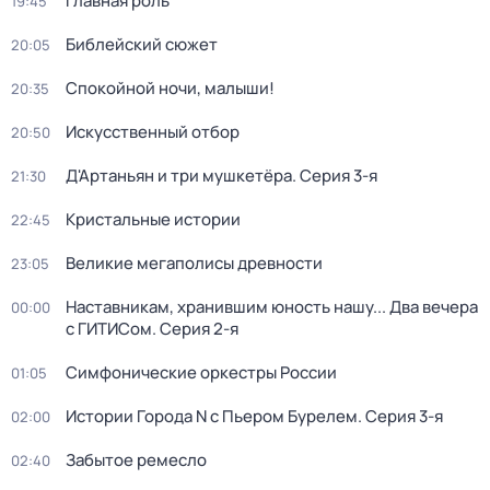
Главная роль
19:45
Библейский сюжет
20:05
Спокойной ночи, малыши!
20:35
Искусственный отбор
20:50
Д'Артаньян и три мушкетёра
. Серия 3-я
21:30
Кристальные истории
22:45
Великие мегаполисы древности
23:05
Наставникам, хранившим юность нашу... Два вечера
00:00
с ГИТИСом
. Серия 2-я
Симфонические оркестры России
01:05
Истории Города N с Пьером Бурелем
. Серия 3-я
02:00
Забытое ремесло
02:40