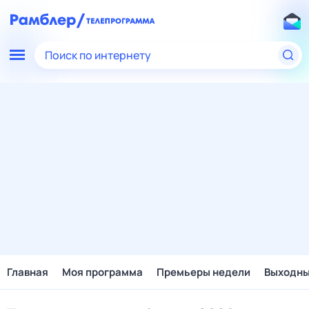
Поиск по интернету
Главная
Моя программа
Премьеры недели
Выходн