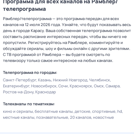
Программа для всех каналов на Рамблер/
телепрограмма
Рамблер/телепрограмма — это программа передач для всех
каналов на 12 июля 2026 года. Узнайте, что будут показывать весь
день в городе Карасу. Ваша собственная телепрограмма позволит
составить расписание интересных передач, чтобы вы ничего не
пропустили. Регистрируйтесь на Рамблере, комментируйте и
обсуждайте сериалы, шоу и фильмы онлайн с другими зрителями.
С ТВ программой от Рамблера — вы будете смотреть по
телевизору только самое интересное на любых каналах.
Телепрограмма по городам:
Санкт-Петербург
Казань
Нижний Новгород
Челябинск
Екатеринбург
Новосибирск
Сочи
Красноярск
Омск
Самара
Ростов-на-Дону
Краснодар
Телеканалы по тематикам:
кино и сериалы
бесплатные каналы
детские
спортивные
hd
местные каналы
познавательные
20 каналов
новостные