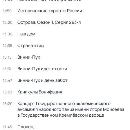
Исторические курорты России
11:50
Острова
. Сезон 1
. Серия 293-я
12:20
Наш дом
13:00
Страна птиц
14:35
Винни-Пух
15:15
Винни-Пух идёт в гости
15:31
Винни-Пух и день забот
15:47
Каникулы Бонифация
16:03
Концерт Государственного академического
16:20
ансамбля народного танца имени Игоря Моисеева
в Государственном Кремлёвском дворце
Пловец
17:45