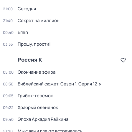
Сегодня
21:00
Секрет на миллион
21:40
Emin
00:40
Прошу, прости!
03:35
Россия К
Окончание эфира
05:00
Библейский сюжет
. Сезон 1
. Серия 12-я
08:30
Грибок-теремок
09:05
Храбрый оленёнок
09:22
Эпоха Аркадия Райкина
09:40
Мы с вами где-то встречались
10:20