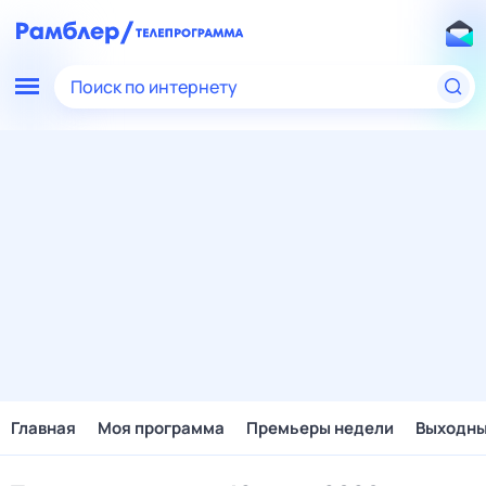
Поиск по интернету
Главная
Моя программа
Премьеры недели
Выходн