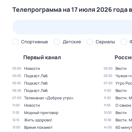
Телепрограмма на 17 июля 2026 года 
25 июл,
сб
26 июл,
вс
27 июл,
пн
28 июл,
вт
Спортивные
Детские
Сериалы
Первый канал
Росси
Новости
Вести
05:00
05:00
Подкаст.Лаб
Чужое г
05:05
05:30
Подкаст.Лаб
Утро Ро
05:30
07:00
Подкаст.Лаб
Вести
06:20
11:00
Телеканал «Доброе утро»
Вести. 
07:00
11:30
Новости
О самом
11:00
11:55
Модный приговор
Вести
11:25
13:00
Жить здорово!
Вести. 
12:15
13:30
Время покажет
60 мину
13:00
14:00