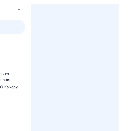
3 авг,
пн
4 авг,
вт
5 авг,
ср
6 авг,
чт
Вчера
Сегодня
.
альное
спании
C. Камару