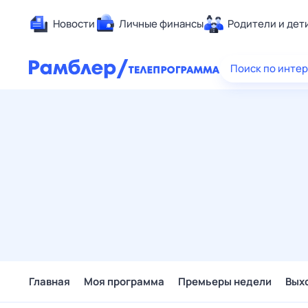
Новости
Личные финансы
Родители и дет
Здоровье
Поиск по инте
Развлечен
Дом и уют
Спорт
Карьера
Авто
Технологи
Жизненные
Сберегаем
Гороскопы
Главная
Моя программа
Премьеры недели
Вых