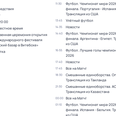
Футбол. Чемпионат мира-2026
11:30
ледствия
финала. Португалия - Испания
Трансляция из США
т
Улётный футбол
13:45
20:00
Новости
14:35
Местное время
Футбол. Чемпионат мира-2026
14:40
венная церемония открытия
финала. Аргентина - Египет. 
ждународного фестиваля
из США
ский базар в Витебске»
Футбол. Лучшие голы чемпио
16:55
тка
2026
Новости
17:40
Все на Матч!
17:45
Смешанные единоборства. On
18:30
Трансляция из Таиланда
Смешанные единоборства. АС
21:30
Трансляция из Казахстана
Все на Матч!
00:00
Футбол. Чемпионат мира-2026
01:10
финала. Испания - Бельгия. Т
из США