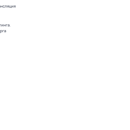
ансляция
тинга.
рга