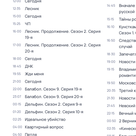
Сегодня
12:00
Вначале 
14:45
Лесник
12:35
русской
Сегодня
15:00
Тайны р
15:15
ЧП
15:25
Кунстка
16:10
Лесник. Продолжение
. Сезон 2
. Серия
16:00
Сезон 1
.
19-я
Следств
16:50
Лесник. Продолжение
. Сезон 2
. Серия
17:00
случай
20-я
Запечат
18:30
Сегодня
18:00
Новости
19:00
ДНК
18:45
Владими
19:15
Жди меня
19:55
романти
Сегодня
21:00
Московс
19:50
Балабол
. Сезон 9
. Серия 19-я
22:00
Третий 
20:35
Балабол
. Сезон 9
. Серия 20-я
23:07
Новости
21:30
Дельфин
. Сезон 2
. Серия 9-я
00:15
Невский
21:45
Дельфин
. Сезон 2
. Серия 10-я
01:20
Вечный 
22:15
Идеальное убийство
02:25
2 Верник
00:50
Квартирный вопрос
04:00
«Кинеск
02:35
Петля
04:50
03:15