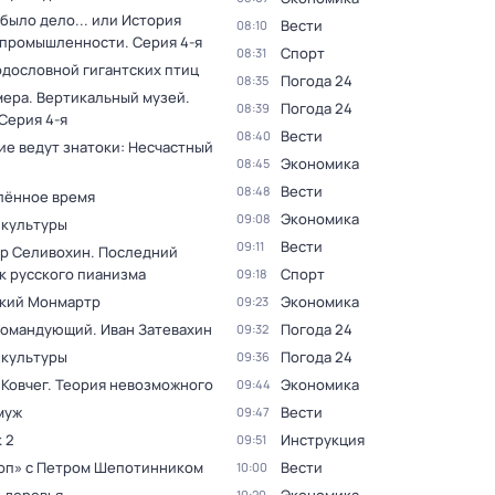
было дело... или История
Вести
08:10
 промышленности
. Серия 4-я
Спорт
08:31
одословной гигантских птиц
Погода 24
08:35
мера. Вертикальный музей
.
Погода 24
08:39
 Серия 4-я
Вести
08:40
ие ведут знатоки: Несчастный
Экономика
08:45
Вести
08:48
лённое время
Экономика
09:08
 культуры
Вести
09:11
р Селивохин. Последний
к русского пианизма
Спорт
09:18
кий Монмартр
Экономика
09:23
командующий. Иван Затевахин
Погода 24
09:32
 культуры
Погода 24
09:36
 Ковчег. Теория невозможного
Экономика
09:44
муж
Вести
09:47
 2
Инструкция
09:51
оп» с Петром Шепотинником
Вести
10:00
10:20