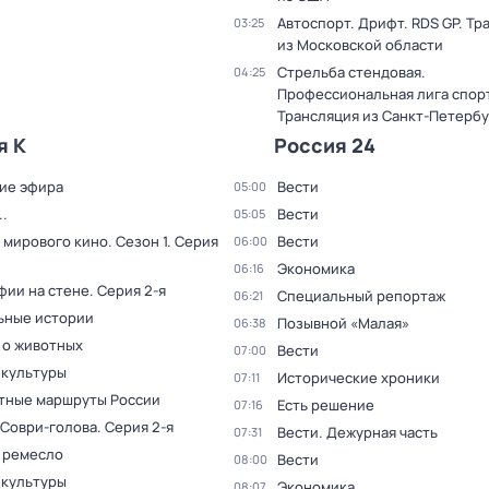
Автоспорт. Дрифт. RDS GP. Тр
03:25
из Московской области
Стрельба стендовая.
04:25
Профессиональная лига спор
Трансляция из Санкт-Петербу
я К
Россия 24
ие эфира
Вести
05:00
.
Вести
05:05
 мирового кино
. Сезон 1
. Серия
Вести
06:00
Экономика
06:16
фии на стене
. Серия 2-я
Специальный репортаж
06:21
ьные истории
Позывной «Малая»
06:38
 о животных
Вести
07:00
 культуры
Исторические хроники
07:11
тные маршруты России
Есть решение
07:16
 Соври-голова
. Серия 2-я
Вести. Дежурная часть
07:31
 ремесло
Вести
08:00
 культуры
Экономика
08:07