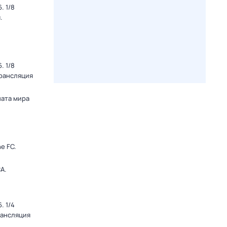
. 1/8
.
. 1/8
Трансляция
ната мира
e FC.
А.
. 1/4
рансляция