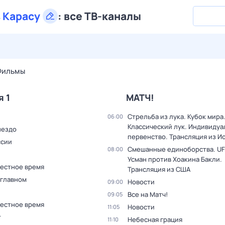
в
Карасу
:
все ТВ-каналы
29 июл,
ср
30 июл,
чт
31 июл,
пт
1 авг,
сб
2 авг,
вс
Фильмы
я 1
МАТЧ!
Стрельба из лука. Кубок мира
06:00
Классический лук. Индивиду
нездо
первенство. Трансляция из И
ссии
Смешанные единоборства. UF
08:00
Усман против Хоакина Бакли.
Местное время
Трансляция из США
 главном
Новости
09:00
Все на Матч!
09:05
Местное время
Новости
11:05
т
Небесная грация
11:10