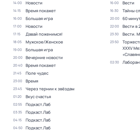
Новости
Вести
14:00
16:00
Время покажет
Тайны с
14:15
16:30
Большая игра
60 мину
16:00
20:00
Новости
Вести в 
17:00
22:00
Давай поженимся!
Вести. 
17:15
23:30
Мужское/Женское
Торжест
18:05
23:50
XXXV Ме
Большая игра
19:00
«Славян
Вечерние новости
20:00
Лаборан
02:30
Время покажет
20:40
Поле чудес
21:45
Время
23:00
Через тернии к звёздам
23:45
Вкус счастья
01:20
Подкаст.Лаб
02:55
Подкаст.Лаб
03:35
Подкаст.Лаб
04:15
Подкаст.Лаб
04:50