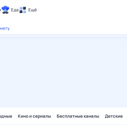
и
Еда
Ещё
Почта
рнету
ия и отдых
Поиск
Погода
ТВ-программа
и и тренды
 ситуации
 вместе
Помощь
одные
Кино и сериалы
Бесплатные каналы
Детские