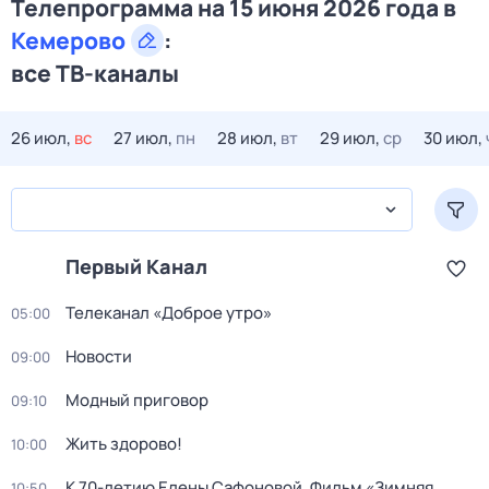
Телепрограмма на 15 июня 2026 года в
Кемерово
:
все ТВ-каналы
26 июл,
вс
27 июл,
пн
28 июл,
вт
29 июл,
ср
30 июл,
Первый Канал
Телеканал «Доброе утро»
05:00
Новости
09:00
Модный приговор
09:10
Жить здорово!
10:00
К 70-летию Елены Сафоновой. Фильм «Зимняя
10:50