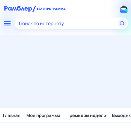
Поиск по интернету
Главная
Моя программа
Премьеры недели
Выходн