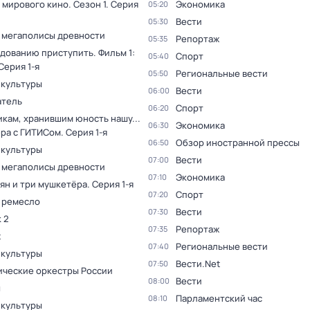
 мирового кино
. Сезон 1
. Серия
Экономика
05:20
Вести
05:30
 мегаполисы древности
Репортаж
05:35
дованию приступить. Фильм 1:
Спорт
05:40
 Серия 1-я
Региональные вести
05:50
 культуры
Вести
06:00
тель
Спорт
06:20
кам, хранившим юность нашу...
Экономика
06:30
ера с ГИТИСом
. Серия 1-я
Обзор иностранной прессы
06:50
 культуры
Вести
07:00
 мегаполисы древности
Экономика
07:10
ян и три мушкетёра
. Серия 1-я
Спорт
07:20
 ремесло
Вести
07:30
 2
Репортаж
07:35
ж
Региональные вести
07:40
 культуры
Вести.Net
07:50
ческие оркестры России
Вести
08:00
ы
Парламентский час
08:10
 культуры