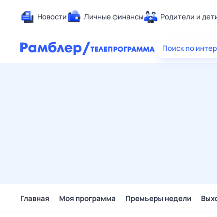
Новости
Личные финансы
Родители и дет
Здоровье
Поиск по инте
Развлечен
Дом и уют
Спорт
Карьера
Авто
Технологи
Жизненные
Сберегаем
Гороскопы
Главная
Моя программа
Премьеры недели
Вых