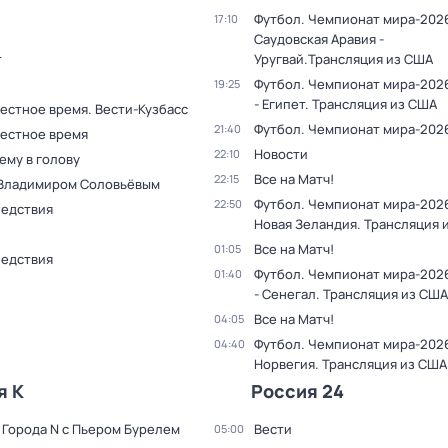
Футбол. Чемпионат мира-202
17:10
Саудовская Аравия -
т
Уругвай.Трансляция из США
Футбол. Чемпионат мира-2026
19:25
- Египет. Трансляция из США
естное время. Вести-Кузбасс
Футбол. Чемпионат мира-202
21:40
Местное время
Новости
22:10
ему в голову
Все на Матч!
22:15
 Владимиром Соловьёвым
Футбол. Чемпионат мира-2026
22:50
ледствия
Новая Зеландия. Трансляция 
Все на Матч!
01:05
ледствия
Футбол. Чемпионат мира-202
01:40
- Сенегал. Трансляция из США
Все на Матч!
04:05
Футбол. Чемпионат мира-2026
04:40
Норвегия. Трансляция из США
я К
Россия 24
 Города N с Пьером Бурелем
Вести
05:00