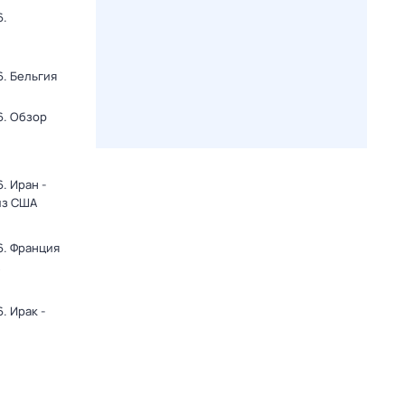
6.
. Бельгия
6. Обзор
. Иран -
из США
6. Франция
. Ирак -