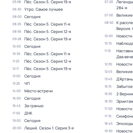
Пёс
. Сезон 5
. Серия 19-я
Легенды
05:58
07:20
284-я
Утро. Самое лучшее
06:30
Великие
07:50
Сегодня
08:00
К рассле
08:50
Пёс
. Сезон 5
. Серия 11-я
08:25
Версия
.
Пёс
. Сезон 5
. Серия 12-я
08:56
Новости
10:00
Пёс
. Сезон 5
. Серия 19-я
09:28
Наблюда
10:15
Сегодня
10:00
Наставни
11:15
Пёс
. Сезон 5
. Серия 11-я
10:35
Два веч
Пёс
. Сезон 5
. Серия 12-я
11:23
Новости
12:30
Пёс
. Сезон 5
. Серия 19-я
12:11
Великие
12:45
Сегодня
13:00
Д'Артань
13:45
ЧП
13:25
Забытое
15:15
Место встречи
14:00
2 Верник
15:30
Сегодня
16:00
Эрмита
16:30
За гранью
16:45
Новости
17:00
ДНК
17:50
Симфони
17:15
Сегодня
19:00
Эпизод
18:45
Леший
. Сезон 1
. Серия 3-я
20:00
Новости
19:30