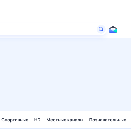
Спортивные
HD
Местные каналы
Познавательные