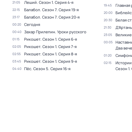
Леший
. Сезон 1
. Серия 4-я
21:05
Главная 
19:45
Балабол
. Сезон 7
. Серия 19-я
22:15
Библейс
20:00
Балабол
. Сезон 7
. Серия 20-я
23:17
Белая с
20:30
Сегодня
00:20
Д'Артань
21:30
Захар Прилепин. Уроки русского
00:40
Великие
23:05
Рикошет
. Сезон 1
. Серия 6-я
01:15
Наставни
00:05
Рикошет
. Сезон 1
. Серия 7-я
02:05
Два веч
Рикошет
. Сезон 1
. Серия 8-я
02:55
Симфони
01:20
Рикошет
. Сезон 1
. Серия 9-я
03:45
Истории
02:15
Пёс
. Сезон 5
. Серия 16-я
Сезон 1
.
04:40