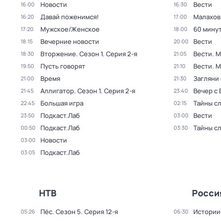
Новости
Вести
16:00
16:30
Давай поженимся!
Малахов
16:20
17:00
Мужское/Женское
60 мину
17:20
18:00
Вечерние новости
Вести
18:15
20:00
Вторжение
. Сезон 1
. Серия 2-я
Вести. М
18:30
21:05
Пусть говорят
Вести. 
19:50
21:10
Время
Загляни 
21:00
21:30
Аллигатор
. Сезон 1
. Серия 2-я
Вечер с
21:45
23:40
Большая игра
Тайны с
22:45
02:15
Подкаст.Лаб
Вести
23:50
03:00
Подкаст.Лаб
Тайны с
00:50
03:30
Новости
03:00
Подкаст.Лаб
03:05
НТВ
Росси
Пёс
. Сезон 5
. Серия 12-я
Истории
05:26
06:30