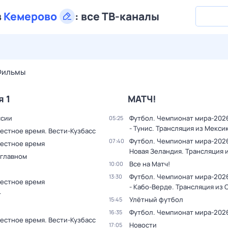
в
Кемерово
:
все ТВ-каналы
30 июл,
чт
31 июл,
пт
1 авг,
сб
2 авг,
вс
3 авг,
пн
4 а
Фильмы
я 1
МАТЧ!
ссии
Футбол. Чемпионат мира-202
05:25
- Тунис. Трансляция из Мекси
естное время. Вести-Кузбасс
Футбол. Чемпионат мира-2026
07:40
Местное время
Новая Зеландия. Трансляция 
 главном
Все на Матч!
10:00
Футбол. Чемпионат мира-202
13:30
Местное время
- Кабо-Верде. Трансляция из
т
Улётный футбол
15:45
Футбол. Чемпионат мира-202
16:35
естное время. Вести-Кузбасс
Новости
17:05