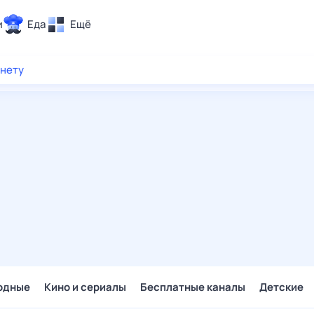
и
Еда
Ещё
Почта
рнету
ия и отдых
Поиск
Погода
ТВ-программа
и и тренды
 ситуации
 вместе
Помощь
одные
Кино и сериалы
Бесплатные каналы
Детские