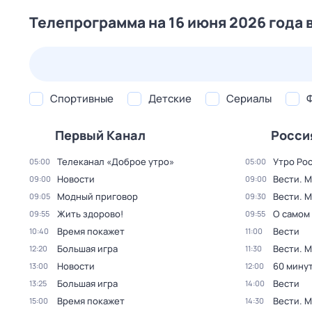
Телепрограмма на 16 июня 2026 года 
26 июл,
вс
27 июл,
пн
28 июл,
вт
29 июл,
ср
Спортивные
Детские
Сериалы
Первый Канал
Росси
Телеканал «Доброе утро»
Утро Ро
05:00
05:00
Новости
Вести. М
09:00
09:00
Модный приговор
Вести. 
09:05
09:30
Жить здорово!
О самом
09:55
09:55
Время покажет
Вести
10:40
11:00
Большая игра
Вести. 
12:20
11:30
Новости
60 мину
13:00
12:00
Большая игра
Вести
13:25
14:00
Время покажет
Вести. М
15:00
14:30