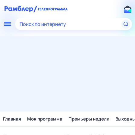
Поиск по интернету
Главная
Моя программа
Премьеры недели
Выходн