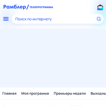
Поиск по интернету
Главная
Моя программа
Премьеры недели
Выходн