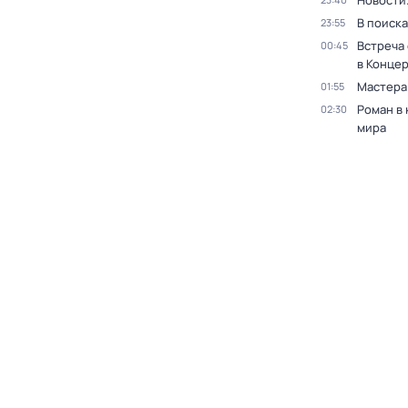
Новости
В поиск
23:55
Встреча
00:45
в Конце
Мастера
01:55
Роман в
02:30
мира