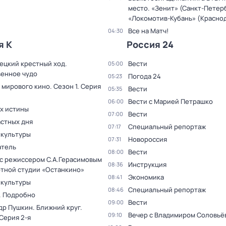
место. «Зенит» (Санкт-Петерб
«Локомотив-Кубань» (Красно
Все на Матч!
04:30
я К
Россия 24
ецкий крестный ход.
Вести
05:00
енное чудо
Погода 24
05:23
 мирового кино
. Сезон 1
. Серия
Вести
05:35
Вести с Марией Петрашко
06:00
ах истины
Вести
07:00
астных дня
Специальный репортаж
07:17
 культуры
Новороссия
07:31
тель
Вести
08:00
 с режиссером С.А.Герасимовым
Инструкция
08:36
ртной студии «Останкино»
Экономика
08:41
 культуры
Специальный репортаж
08:46
. Подробно
Вести
09:00
др Пушкин. Ближний круг
.
Вечер с Владимиром Соловьё
09:10
 Серия 2-я