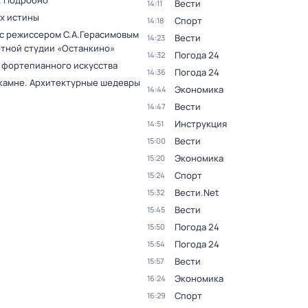
. Подробно
Вести
14:11
ах истины
Спорт
14:18
 с режиссером С.А.Герасимовым
Вести
14:23
ртной студии «Останкино»
Погода 24
14:32
 фортепианного искусства
Погода 24
14:36
 камне. Архитектурные шедевры
Экономика
14:44
Вести
14:47
Инструкция
14:51
Вести
15:00
Экономика
15:20
Спорт
15:24
Вести.Net
15:32
Вести
15:45
Погода 24
15:50
Погода 24
15:54
Вести
15:57
Экономика
16:24
Спорт
16:29