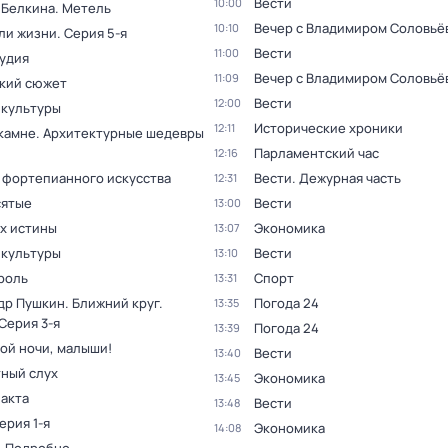
Вести
10:00
 Белкина. Метель
Вечер с Владимиром Соловьё
10:10
ли жизни
. Серия 5-я
Вести
11:00
тудия
Вечер с Владимиром Соловьё
11:09
кий сюжет
Вести
12:00
 культуры
Исторические хроники
12:11
 камне. Архитектурные шедевры
Парламентский час
12:16
 фортепианного искусства
Вести. Дежурная часть
12:31
ятые
Вести
13:00
ах истины
Экономика
13:07
 культуры
Вести
13:10
роль
Спорт
13:31
др Пушкин. Ближний круг
.
Погода 24
13:35
 Серия 3-я
Погода 24
13:39
ой ночи, малыши!
Вести
13:40
ный слух
Экономика
13:45
факта
Вести
13:48
Серия 1-я
Экономика
14:08