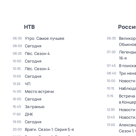
НТВ
Росси
Утро. Самое лучшее
Великор
06:30
06:30
Обыкнов
Сегодня
08:00
Легенды
07:20
Пёс
. Сезон 4
08:25
16-я
Сегодня
10:00
В поиск
07:45
Пёс
. Сезон 4
10:35
Три нен
08:40
Сегодня
13:00
Новости
10:00
ЧП
13:25
Наблюда
10:15
Место встречи
14:00
Встреча
11:15
Сегодня
16:00
в Конце
За гранью
16:45
Новости
12:30
ДНК
17:50
Новости
12:45
Сегодня
19:00
Алексан
13:00
Враги
. Сезон 1
. Серия 5-я
20:00
Сезон 1
.