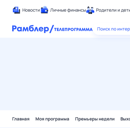
Новости
Личные финансы
Родители и дет
Здоровье
Поиск по инте
Развлечен
Дом и уют
Спорт
Карьера
Авто
Технологи
Жизненные
Сберегаем
Гороскопы
Главная
Моя программа
Премьеры недели
Вых