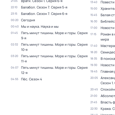
Враги
. Сезон 1
. Серия 6-я
21:05
Повести
13:40
Балабол
. Сезон 7
. Серия 5-я
22:10
Храните
15:00
Балабол
. Сезон 7
. Серия 6-я
23:15
Белая с
15:45
Сегодня
00:20
Библейс
16:30
Мы и наука. Наука и мы
00:40
Новости
17:00
Пять минут тишины. Море и горы
. Серия
01:45
Роман в
17:15
9-я
мира
Пять минут тишины. Море и горы
. Серия
02:32
Мастера
17:40
10-я
Семидес
18:20
Пять минут тишины. Море и горы
. Серия
03:20
В поиск
18:35
11-я
Новости
19:30
Пять минут тишины. Море и горы
. Серия
04:07
Главная 
19:45
12-я
Алексан
20:05
Пёс
. Сезон 4
04:55
Сезон 1
.
Спокойн
20:45
Абсолют
21:00
Власть 
21:45
Кража
. 
22:30
23:40