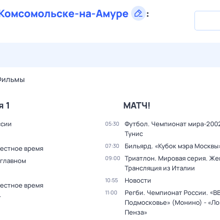
Комсомольске-на-Амуре
:
30 июл,
чт
31 июл,
пт
1 авг,
сб
2 авг,
вс
3 авг,
пн
4 а
Фильмы
я 1
МАТЧ!
ссии
Футбол. Чемпионат мира-2002
05:30
Тунис
Бильярд. «Кубок мэра Москвы
07:30
Местное время
Триатлон. Мировая серия. Ж
09:00
 главном
Трансляция из Италии
Новости
10:55
Местное время
Регби. Чемпионат России. «В
11:00
т
Подмосковье» (Монино) - «Л
Пенза»