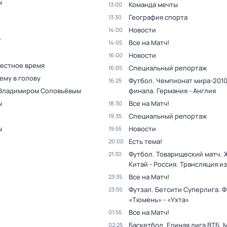
ы
Команда мечты
13:00
География спорта
13:30
Новости
14:00
т
Все на Матч!
14:05
Новости
16:00
Местное время
Специальный репортаж
16:05
ему в голову
Футбол. Чемпионат мира-2010.
16:25
 Владимиром Соловьёвым
финала. Германия - Англия
ы
Все на Матч!
18:30
Специальный репортаж
19:35
ы
Новости
19:55
Есть тема!
20:00
Футбол. Товарищеский матч.
21:30
Китай - Россия. Трансляция из
Все на Матч!
23:35
Футзал. Бетсити Суперлига. Ф
23:55
«Тюмень» - «Ухта»
Все на Матч!
01:55
Баскетбол. Единая лига ВТБ. М
02:25