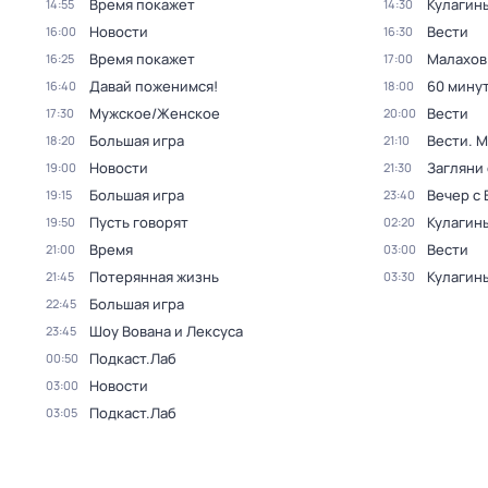
Время покажет
Кулагин
14:55
14:30
Новости
Вести
16:00
16:30
Время покажет
Малахов
16:25
17:00
Давай поженимся!
60 мину
16:40
18:00
Мужское/Женское
Вести
17:30
20:00
Большая игра
Вести. 
18:20
21:10
Новости
Загляни 
19:00
21:30
Большая игра
Вечер с
19:15
23:40
Пусть говорят
Кулагин
19:50
02:20
Время
Вести
21:00
03:00
Потерянная жизнь
Кулагин
21:45
03:30
Большая игра
22:45
Шоу Вована и Лексуса
23:45
Подкаст.Лаб
00:50
Новости
03:00
Подкаст.Лаб
03:05