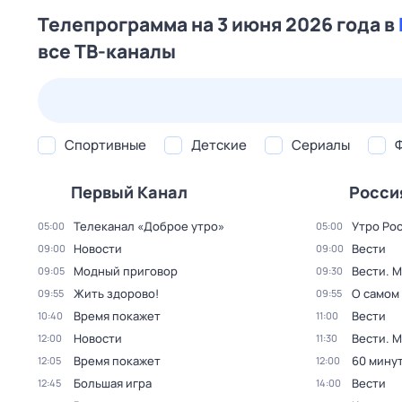
Телепрограмма на 3 июня 2026 года в
все ТВ-каналы
26 июл,
вс
27 июл,
пн
28 июл,
вт
29 июл,
ср
Спортивные
Детские
Сериалы
Первый Канал
Росси
Телеканал «Доброе утро»
Утро Ро
05:00
05:00
Новости
Вести
09:00
09:00
Модный приговор
Вести. 
09:05
09:30
Жить здорово!
О самом
09:55
09:55
Время покажет
Вести
10:40
11:00
Новости
Вести. 
12:00
11:30
Время покажет
60 мину
12:05
12:00
Большая игра
Вести
12:45
14:00