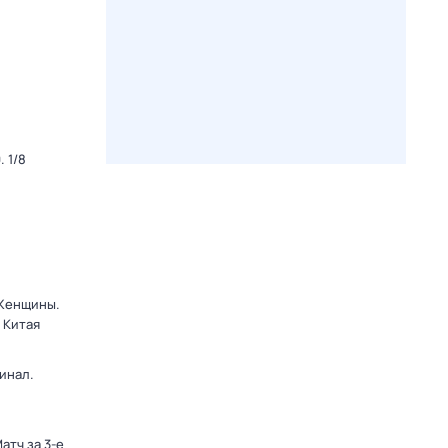
 1/8
 Женщины.
 Китая
инал.
атч за 3-е