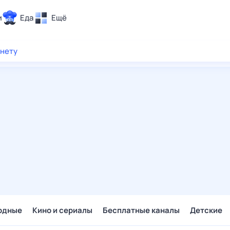
и
Еда
Ещё
Почта
рнету
ия и отдых
Поиск
Погода
ТВ-программа
и и тренды
 ситуации
 вместе
Помощь
одные
Кино и сериалы
Бесплатные каналы
Детские